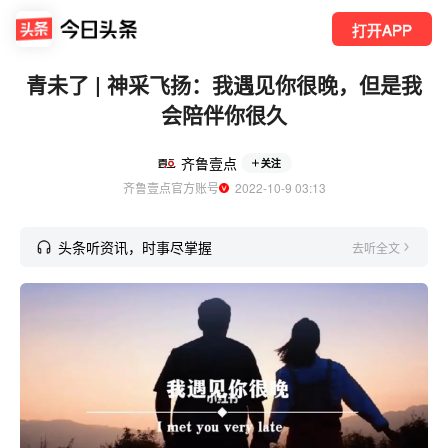
打开APP
青未了 | 神采飞扬：我遇见你很晚，但是我
会陪伴你很久
齐鲁壹点
关注
齐鲁壹点官方账号
  2022-10-9 03:13
头条听资讯，时事尽掌握
去听全文