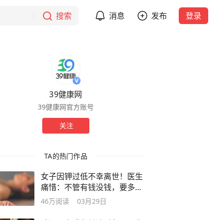
搜索
消息
发布
登录
39健康网
39健康网官方账号
关注
TA的热门作品
女子因钾过低不幸离世！医生
痛惜：不管有钱没钱，要多吃
这几物
46万
阅读
03月29日