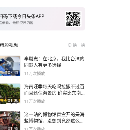
扫码下载今日头条APP
看最新、最热资讯内容
精彩视频
换一换
李胤志：在北京，我比台湾的
同龄人有更多选择
07:43
11万
次播放
海南旺季每天吃喝拉撒不过百
而且还住海景房 确实比东南
亚合适
01:06
11万
次播放
这一站的博物馆盲盒开的是海
盐博物馆，没想到竟然这么好
逛！
01:49
11万
次播放