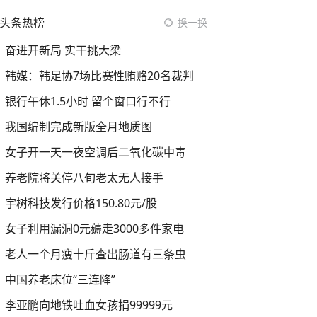
头条热榜
换一换
奋进开新局 实干挑大梁
韩媒：韩足协7场比赛性贿赂20名裁判
银行午休1.5小时 留个窗口行不行
我国编制完成新版全月地质图
女子开一天一夜空调后二氧化碳中毒
养老院将关停八旬老太无人接手
宇树科技发行价格150.80元/股
女子利用漏洞0元薅走3000多件家电
老人一个月瘦十斤查出肠道有三条虫
中国养老床位“三连降”
李亚鹏向地铁吐血女孩捐99999元