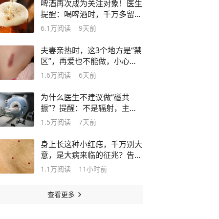
啤酒再次成为关注对象！医生
提醒：喝啤酒时，千万多留意
这几点！
6.1万
阅读
9天前
夫妻亲热时，这3个地方是“禁
区”，再爱也不能做，小心搞
出人命
1.6万
阅读
6天前
为什么医生不建议做“磁共
振”？提醒：不是辐射，主要
因为这4点
1.5万
阅读
7天前
身上长这种小红痣，千万别大
意，是大病来临的征兆？告诉
你真相
1.1万
阅读
11小时前
查看更多