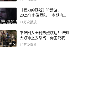
《权力的游戏》IP新游，
2025年多端登陆！ 本期内容
概要
03:51
11万
次播放
书记回乡全村热烈欢迎！谁知
大娘冲上去怒骂：你害死我儿
子
07:15
12万
次播放