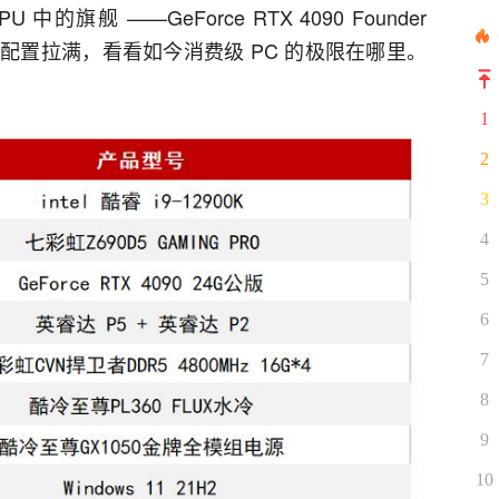
全部配置拉满，看看如今消费级 PC 的极限在哪里。
1
2
3
4
5
6
7
8
9
10