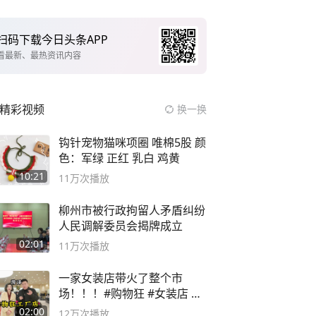
扫码下载今日头条APP
看最新、最热资讯内容
精彩视频
换一换
钩针宠物猫咪项圈 唯棉5股 颜
色：军绿 正红 乳白 鸡黄
10:21
11万
次播放
柳州市被行政拘留人矛盾纠纷
人民调解委员会揭牌成立
02:01
11万
次播放
一家女装店带火了整个市
场！！！#购物狂 #女装店 #
高品质女装
02:00
12万
次播放