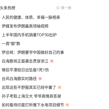
头条热榜
换一换
人民的健康、体质、幸福一脉相承
伊媒发布伊朗最高领袖视频
上半年国内手机销量TOP30出炉
一周“靓”数
伊总统：伊朗要学中国做好自己的事
白海豚将正面袭击贯穿浙江
情侣平潭拍日出坠崖1死1伤
台风白海豚实时路径
出现这些不舒服其实已经中暑了
孙子考取上海交大 爷爷高情商答谢
如何看待印度打听雅下水电项目细节