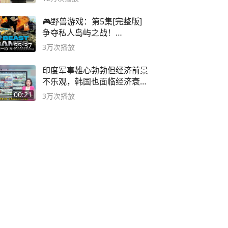
🎮野兽游戏：第5集[完整版]
争夺私人岛屿之战！
#MrBeastChina
55:37
3万
次播放
印度军事雄心勃勃但经济前景
不乐观，韩国也面临经济衰退
风险
00:21
3万
次播放