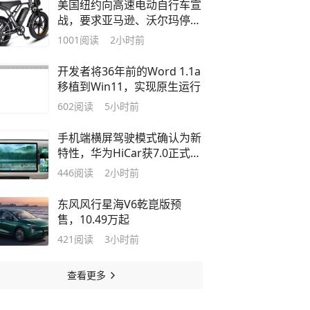
美国纽约向高速电动自行车宣
战，要求亚马逊、沃尔玛停售
相关产品
1001
阅读
2小时前
开发者将36年前的Word 1.1a
移植到Win11，实现原生运行
602
阅读
5小时前
手机端横屏驾驶模式确认为新
特性，华为HiCar获7.0正式版
更新
446
阅读
2小时前
东风风行星海V6乾崑版预
售，10.49万起
421
阅读
3小时前
查看更多