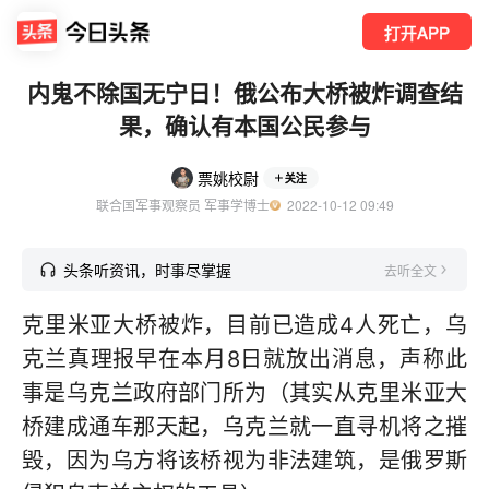
打开APP
内鬼不除国无宁日！俄公布大桥被炸调查结
果，确认有本国公民参与
票姚校尉
关注
联合国军事观察员 军事学博士
  2022-10-12 09:49
头条听资讯，时事尽掌握
去听全文
克里米亚大桥被炸，目前已造成4人死亡，乌
克兰真理报早在本月8日就放出消息，声称此
事是乌克兰政府部门所为（其实从克里米亚大
桥建成通车那天起，乌克兰就一直寻机将之摧
毁，因为乌方将该桥视为非法建筑，是俄罗斯