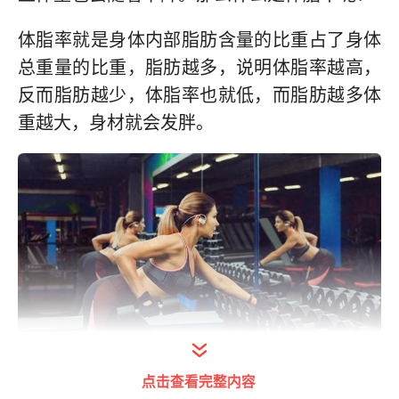
体脂率就是身体内部脂肪含量的比重占了身体
总重量的比重，脂肪越多，说明体脂率越高，
反而脂肪越少，体脂率也就低，而脂肪越多体
重越大，身材就会发胖。
点击查看完整内容