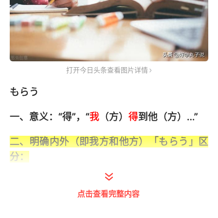
打开今日头条查看图片详情
もらう
一、意义：“得”，“
我
（方）
得
到他（方）…”
二、明确内外（即我方和他方）「もらう」区
分：
①第一人称从那第二人称得到
点击查看完整内容
①第一人称从那第三人称得到