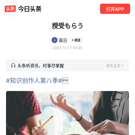
打开APP
授受もらう
英日
关注
2022-10-17 00:40
头条听资讯，时事尽掌握
去听全文
#知识创作人第八季#
