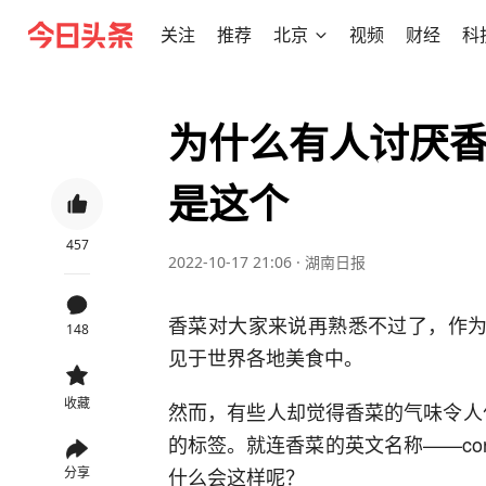
关注
推荐
北京
视频
财经
科
为什么有人讨厌
是这个
457
2022-10-17 21:06
·
湖南日报
香菜对大家来说再熟悉不过了，作为在
148
见于世界各地美食中。
收藏
然而，有些人却觉得香菜的气味令人作
的标签。就连香菜的英文名称——cor
什么会这样呢？
分享