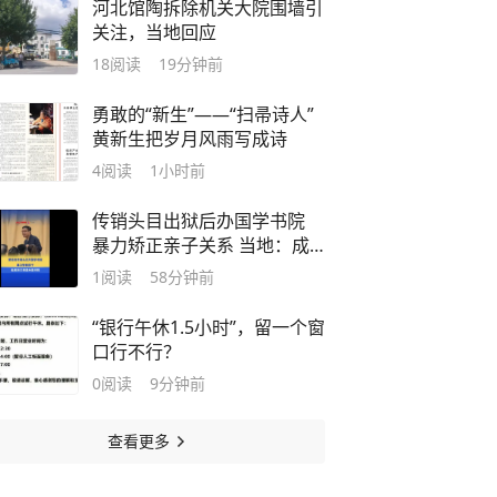
河北馆陶拆除机关大院围墙引
关注，当地回应
18
阅读
19分钟前
勇敢的“新生”——“扫帚诗人”
黄新生把岁月风雨写成诗
4
阅读
1小时前
传销头目出狱后办国学书院
暴力矫正亲子关系 当地：成
立联合调查组
1
阅读
58分钟前
“银行午休1.5小时”，留一个窗
口行不行？
0
阅读
9分钟前
查看更多