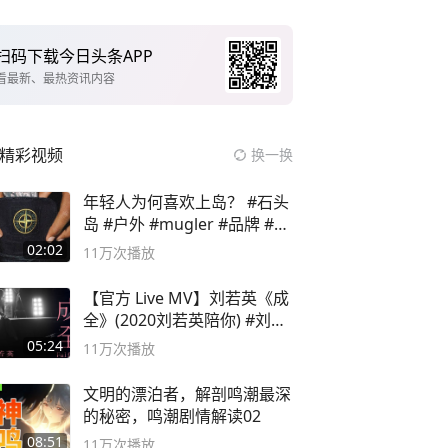
扫码下载今日头条APP
看最新、最热资讯内容
精彩视频
换一换
年轻人为何喜欢上岛？ #石头
岛 #户外 #mugler #品牌 #足
球流氓
02:02
11万
次播放
【官方 Live MV】刘若英《成
全》(2020刘若英陪你) #刘若
英 #成全
05:24
11万
次播放
文明的漂泊者，解剖鸣潮最深
的秘密，鸣潮剧情解读02
08:51
11万
次播放