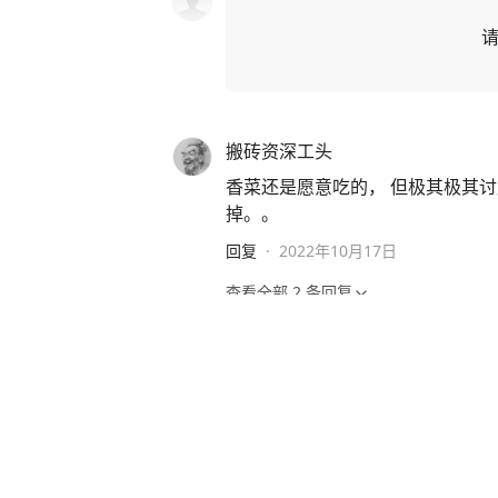
搬砖资深工头
香菜还是愿意吃的， 但极其极其
掉。。
回复
·
2022年10月17日
查看全部
2
条回复
才思敏捷轮船xu
我爱吃香菜
回复
·
2022年10月18日
查看全部
2
条回复