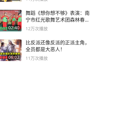
舞蹈《想你想不够》表演：南
宁市红光歌舞艺术团森林春红
舞蹈队。
02:40
12万
次播放
比反派还像反派的正派主角，
全员都是大恶人！
06:02
11万
次播放