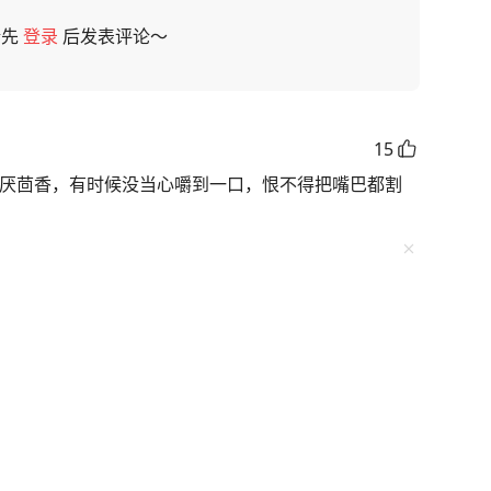
请先
登录
后发表评论～
15
讨厌茴香，有时候没当心嚼到一口，恨不得把嘴巴都割
41