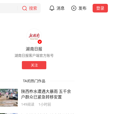
搜索
消息
发布
登录
湖南日报
湖南日报客户端官方账号
关注
TA的热门作品
陕西柞水遭遇大暴雨 五千余
户群众已紧急转移安置
149
阅读
1小时前