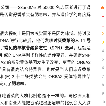
—23andMe 对 50000 名志愿者进行了调
是否觉得香菜会有肥皂味，并从遗传学的角度解
1
很大程度上是因为嗅觉而不是因为味觉。将讨厌
2
 DNA 进行比较后，他们发现
讨厌香菜的人 11 号
3
，也就是
了常见的单核苷酸多态性（SPN）变异
4
引起的DNA序列多样性的遗传变异，并确定SNP
5
A2 的嗅觉受体基因发生了改变，变异的 OR6A2
6
类具有很高结合特异性。也就是当人们靠近香菜
和(E)-2-十二醛类就会与 OR6A2 受体特异性结
7
受到了
。
肥皂味
8
9
爱吃香菜的人群比例也是不一样的。与欧洲人相
人和南亚人能把香菜吃出肥皂味的比例会大大减
10