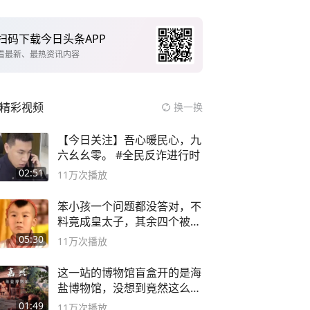
扫码下载今日头条APP
看最新、最热资讯内容
精彩视频
换一换
【今日关注】吾心暖民心，九
六幺幺零。 #全民反诈进行时
02:51
11万
次播放
笨小孩一个问题都没答对，不
料竟成皇太子，其余四个被处
死
05:30
11万
次播放
这一站的博物馆盲盒开的是海
盐博物馆，没想到竟然这么好
逛！
01:49
11万
次播放