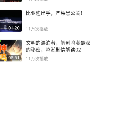
比亚迪出手，严惩黑公关！
01:20
11万
次播放
文明的漂泊者，解剖鸣潮最深
的秘密，鸣潮剧情解读02
08:51
11万
次播放