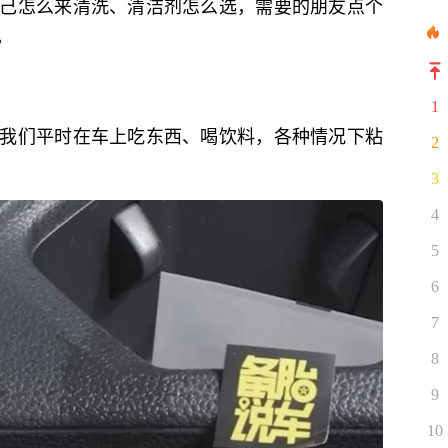
己怎么来清洗、清洁剂怎么选，需要的朋友点个
。
1
我们平时在车上吃东西、喝饮料，各种情况下粘
2
3
4
5
6
7
8
9
10