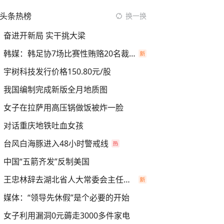
头条热榜
换一换
奋进开新局 实干挑大梁
韩媒：韩足协7场比赛性贿赂20名裁判
宇树科技发行价格150.80元/股
我国编制完成新版全月地质图
女子在拉萨用高压锅做饭被炸一脸
对话重庆地铁吐血女孩
台风白海豚进入48小时警戒线
中国“五箭齐发”反制美国
王忠林辞去湖北省人大常委会主任职务
媒体：“领导先休假”是个必要的开始
女子利用漏洞0元薅走3000多件家电