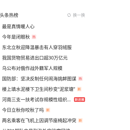
头条热榜
换一换
最是真情暖人心
今年是闭眼秋
东北立秋迎降温暴击有人穿羽绒服
我国货物贸易进出口超30万亿元
乌公布对俄作战外籍军人规模
国防部：坚决反制任何闹海挑衅图谋
楼上填水泥楼下卫生间秒变“泥浆塘”
河南三支一扶考试存规模性组织作弊
今日立秋你咬秋了吗
两名乘客在飞机上因调节座椅起冲突