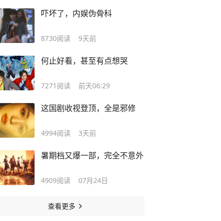
吓坏了，内娱伪骨科
8730
阅读
9天前
何止好看，甚至有点想哭
7271
阅读
前天06:29
这国剧收视登顶，全是邪修
4994
阅读
3天前
暑期档又爆一部，完全不意外
4909
阅读
07月24日
查看更多