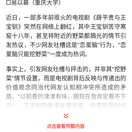
□易以慕（重庆大学）
近日，一部多年前很火的电视剧《薛平贵与王
宝钏》突然在网络上翻红，其中王宝钏苦守寒
窑十八年，甚至将附近的野菜都摘光的情节引
发热议，不少网友吐槽这是“恋爱脑”行为，“恋
爱脑只能挖野菜”一度成为热词。
事实上，引发网友吐槽与抨击的，并非其“挖野
菜”情节设置，而是电视剧背后反映与传递出的
价值观念同当代网友认知相冲突所造成的矛
盾。“以前看的津津有味，搁现在我肯定看不下
去”……王宝钏的故事未曾改变，改变的是时代
以及当代人心境。如今的知识结构下观众已经
无法顺理成章的接受情节并歌颂“伟大爱情”，
点击查看完整内容