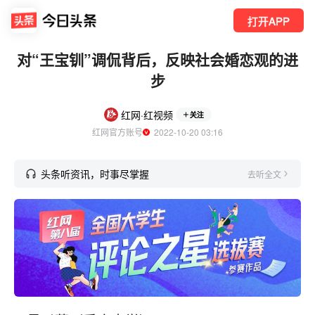
打开APP
对“王宝钏”调侃背后，反映社会婚恋观的进
步
红网·红视频
关注
红网官方账号
  2022-10-20 03:16
头条听资讯，时事尽掌握
去听全文