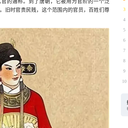
从官的通称。到了唐朝，它被用为官阶的一个泛
。旧时官贵民贱，这个范围内的官员，百姓们尊
3
4
5
6
7
8
9
10