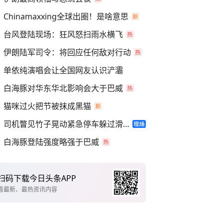
Chinamaxxing全球出圈！是啥意思
台风登陆现场：狂风怒扫雨水横飞
伊朗陆军司令：将回应任何敌对行动
单依纯演唱会让全国网友认识浐灞
白海豚对华东华北影响会大于巴威
猫咪过火把节被抹成黑猫
司机瞥见竹子晃动紧急停车躲过滑坡
白海豚登陆强度略强于巴威
扫码下载今日头条APP
看最新、最热资讯内容