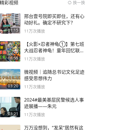
精彩视频
换一换
邢台壹号院即买即住，还有心
动好礼。确定不研究下？
01:15
11万
次播放
【火影×忍者神龟①】第七班
大战忍者神龟！童年回忆联动
论武？
08:55
11万
次播放
微视频｜追随总书记文化足迹
感受思想伟力
03:20
11万
次播放
2024#最美基层民警候选人事
迹展播——朱元
03:21
11万
次播放
万万没想到，“发呆”居然有这