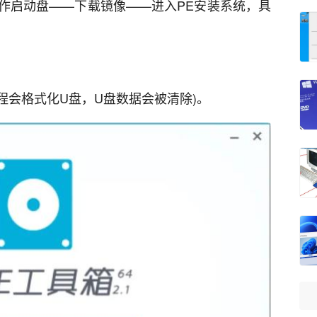
作启动盘——下载镜像——进入PE安装系统，具
过程会格式化U盘，U盘数据会被清除)。