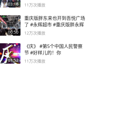
二团
03:16
11万
次播放
重庆版胖东来也开到吾悦广场
了 #永辉超市 #重庆版胖永辉
00:50
12万
次播放
《庆》 #第5个中国人民警察
节 #好样儿的！你
01:52
11万
次播放