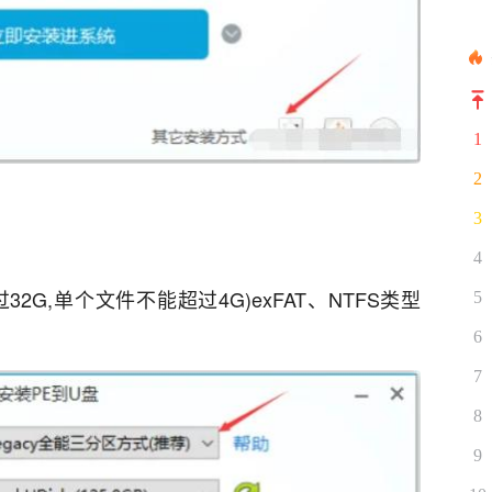
1
2
3
4
32G,单个文件不能超过4G)exFAT、NTFS类型
5
6
7
8
9