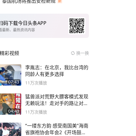
泰国机场将推出安检新规
扫码下载今日头条APP
看最新、最热资讯内容
精彩视频
换一换
李胤志：在北京，我比台湾的
同龄人有更多选择
07:43
11万
次播放
猛兽派对荒野大膘客模式发现
无赖玩法！走对手的路让对手
无路可走
04:43
11万
次播放
“一缕东方韵 感受南国美”海南
省旗袍协会年会2《开场鼓》