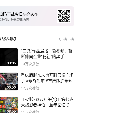
扫码下载今日头条APP
看最新、最热资讯内容
精彩视频
换一换
“三微”作品展播｜微视频：斩
断伸向企业“秘钥”的黑手
09:06
10万
次播放
重庆版胖东来也开到吾悦广场
了 #永辉超市 #重庆版胖永辉
00:50
12万
次播放
【火影×忍者神龟①】第七班
大战忍者神龟！童年回忆联动
论武？
08:55
11万
次播放