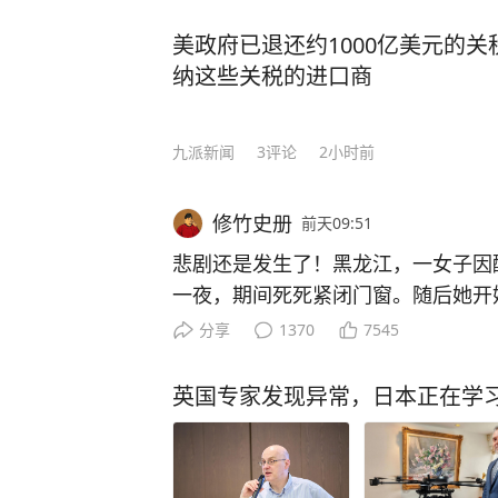
美政府已退还约1000亿美元的
纳这些关税的进口商
九派新闻
3
评论
2小时前
修竹史册
前天09:51
悲剧还是发生了！黑龙江，一女子因
一夜，期间死死紧闭门窗。随后她开
连吞数片止疼药都无济于事，夜间更
分享
1370
7545
送医途中，她病情急转直下，手脚僵
发麻，甚至丧失语言能力并伴随全身
英国专家发现异常，日本正在学习
让人惊呆！ 8月3日，黑龙江的气
受，为了把滚滚热浪彻底挡在门外，
死死关严，开启空调整整运行一天一