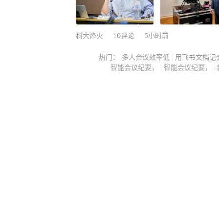
气赶跑，可危险也在悄悄降临。 到
得头晕目眩，恶心想吐，脑袋就像被
痛。 当时她压根没往别处想，以为
科大烽火
10
评论
5小时前
偏头痛犯病，为了强行把这股难受劲
热门：
多人会议效率低
用飞书文档记
下好几片止疼药，随后便躺回床上，
智能会议纪要，
智能会议纪要，
过去。 这种处理方式不仅没有解决
根，止疼药根本派不上用场，她体内
迅速恶化。 到了半夜，头痛直接升
甚至连起床下地这种简单动作都做不
紧搀扶着她往医院赶，可就在前往医
急转直下，肢体开始僵硬发麻，呼吸
医院时彻底陷入抽搐状态。 急诊医
行多项检查，最后给出的诊断结果让
呆。 导致殷女士全身抽搐、几近瘫
出血，也不是食物中毒，而是严重的
而在她体内引发危险的“呼吸性碱中毒