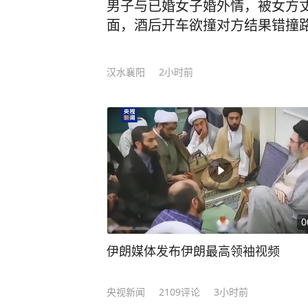
男子与已婚女子婚外情，被女方
见有交警在场，因好奇心驱使，下车走
面，酒后开车欲撞对方结果错撞
动向交警发问：“你们查酒驾吗？” 
执勤交警的高度警觉。交警回应：“在
汉水襄阳
2小时前
对交警问询，舒某毫无防备地说：“
驾，我怕死了！” 舒某这一发言着实
某一时语顿、想撤离之时，交警将其
还自告奋勇地送上来！你觉得我现在
即对舒某开展吹气式酒精检测，初步结
涉嫌醉酒驾驶机动车。随后，舒某被
测，结果为118.2毫克/100毫升，
某前晚8时左右连续饮用过两瓶啤酒
0
时醒来，心存侥幸，自认为酒气已消
面的加油站充电。 最终，舒某因醉
伊朗媒体发布伊朗最高领袖视频
被交管部门依法吊销机动车驾驶证，
罚款1500元。 来源｜杭州交警、大
央视新闻
2109
评论
3小时前