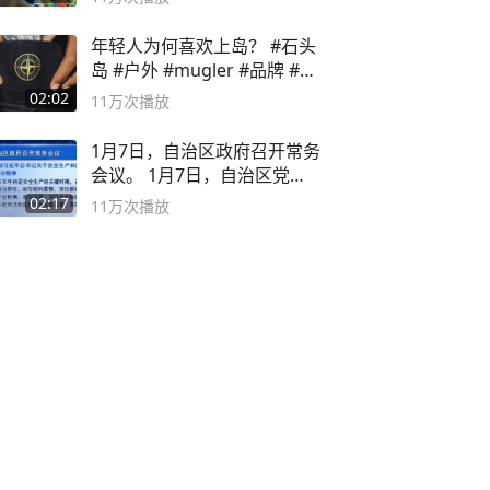
年轻人为何喜欢上岛？ #石头
岛 #户外 #mugler #品牌 #足
球流氓
02:02
11万
次播放
1月7日，自治区政府召开常务
会议。 1月7日，自治区党委
副书记
02:17
11万
次播放