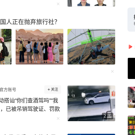
中国人正在抛弃旅行社？
官方账号
关注
搭讪“你们查酒驾吗”“我
驾，已被吊销驾驶证、罚款
2
图
门查获一起饮酒后驾车“送
，余杭公安交管大队五常中
在一旁等候充电位的舒某