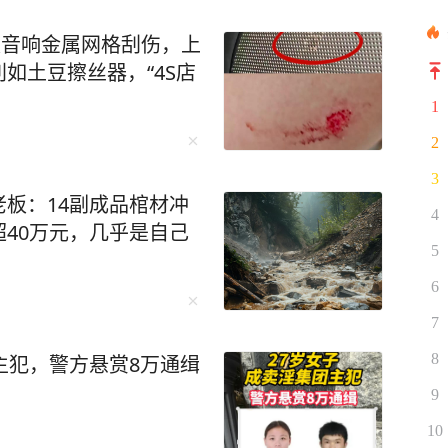
被音响金属网格刮伤，上
如土豆擦丝器，“4S店
1
2
3
板：14副成品棺材冲
4
40万元，几乎是自己
5
6
7
8
主犯，警方悬赏8万通缉
9
10