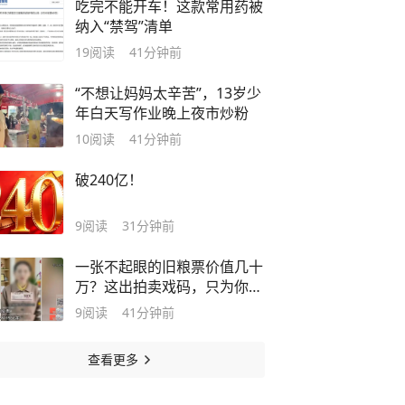
吃完不能开车！这款常用药被
纳入“禁驾”清单
19
阅读
41分钟前
“不想让妈妈太辛苦”，13岁少
年白天写作业晚上夜市炒粉
10
阅读
41分钟前
破240亿！
9
阅读
31分钟前
一张不起眼的旧粮票价值几十
万？这出拍卖戏码，只为你的
养老钱
9
阅读
41分钟前
查看更多