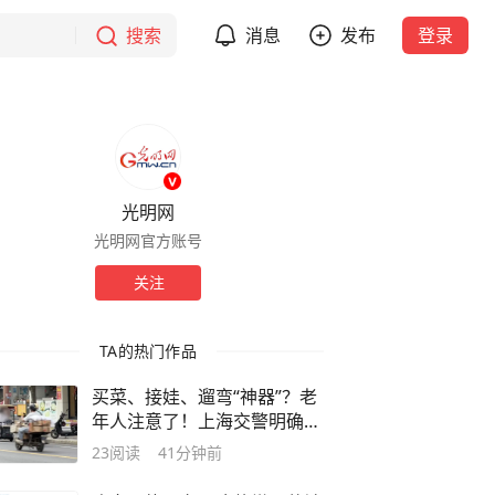
搜索
消息
发布
登录
光明网
光明网官方账号
关注
TA的热门作品
买菜、接娃、遛弯“神器”？老
年人注意了！上海交警明确：
这类“网红”代步车不能上路
23
阅读
41分钟前