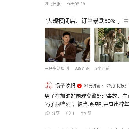
湖北日报
昨天08:29
“大规模闭店、订单暴跌50%”，
三联生活周刊
329
评论
9小时前
扬子晚报
36分钟前
·
《扬子晚报》
男子在加油站围观交警处理事故，主动
喝了瓶啤酒”，被当场控制并查出醉
1500元 近日，浙江杭州公安交管部
分享
1
赞
上门”的违法案例。 7月26日0时许
队执勤交警在加油站处理事故时，正