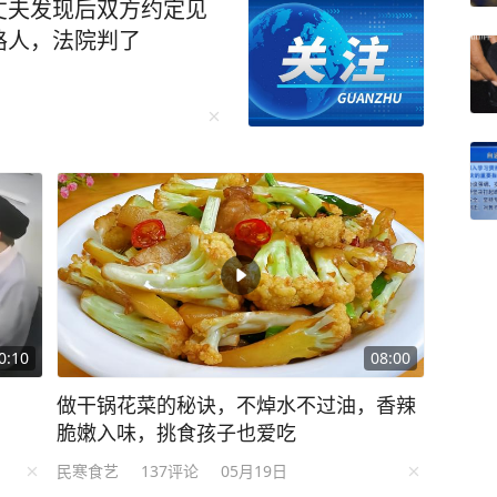
丈夫发现后双方约定见
上前围观“吃瓜”，并主
路人，法院判了
这句突兀的问话立刻引起了
处理事故，怎么了？”面
我喝了瓶啤酒，我怕你查酒
震惊了在场交警。正当舒
拦下：“你喝了一瓶啤酒，
会让你走吗？”现场警力立
果为95毫克/100毫升，
带至医院进行血液酒精检
属于醉酒驾驶。 经询问，舒
及二两白酒后入睡，次日0
0:10
08:00
，便驾驶机动车前往家对
酒驾驶机动车的违法行为，
做干锅花菜的秘诀，不焯水不过油，香辣
5年内不得重新考取，并处
脆嫩入味，挑食孩子也爱吃
众日报
民寒食艺
137
评论
05月19日