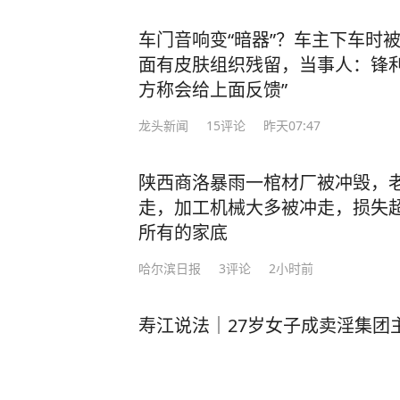
车门音响变“暗器”？车主下车时
面有皮肤组织残留，当事人：锋利
方称会给上面反馈”
龙头新闻
15
评论
昨天07:47
陕西商洛暴雨一棺材厂被冲毁，老
走，加工机械大多被冲走，损失超
所有的家底
哈尔滨日报
3
评论
2小时前
寿江说法｜27岁女子成卖淫集团