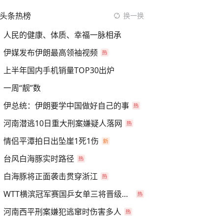
头条热榜
换一换
人民的健康、体质、幸福一脉相承
伊媒发布伊朗最高领袖视频
上半年国内手机销量TOP30出炉
一周“靓”数
伊总统：伊朗要学中国做好自己的事
河南潜逃10日重大刑案嫌疑人落网
情侣平潭拍日出坠崖1死1伤
台风白海豚实时路径
白海豚将正面袭击贯穿浙江
WTT横滨冠军赛国乒女单三将晋级四强
河南西平刑案嫌犯逃窜时伤害多人