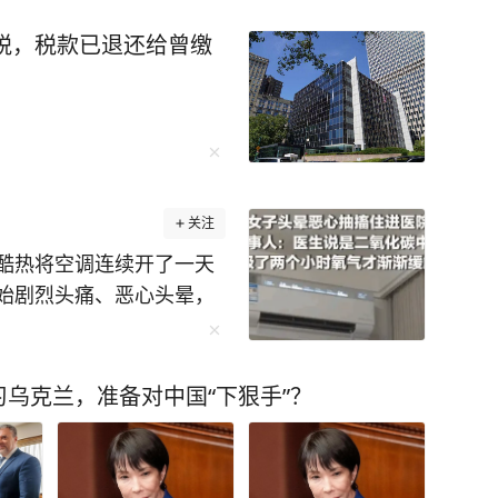
关税，税款已退还给曾缴
关注
酷热将空调连续开了一天
始剧烈头痛、恶心头晕，
是疼得无法下床。在紧急
硬、整个头部及面部剧烈
抽搐。到医院后检查结果
乌克兰，准备对中国“下狠手”？
温一路走高，晒得人浑身难
殷女士把家里的门窗全给
夜，爽快的冷气确实把暑