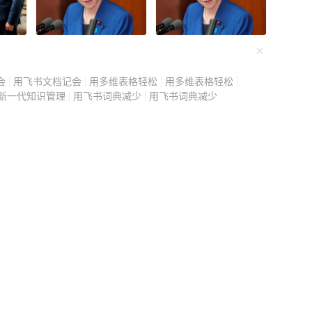
了第二天，殷女士开始觉
重物死死碾压一样剧烈作
自己不过是有些中暑或者
压下去，她一口气连着吞
会
用飞书文档记会
用多维表格轻松
用多维表格轻松
寄希望于药物能帮自己扛
新一代知识管理
用飞书词典减少
用飞书词典减少
问题，反而埋下巨大的祸
的异常状况在密闭环境里
级成无法忍受的剧痛，她
到。 家人见状不妙，赶
院的路上，殷女士的病情
越来越困难，最终在到达
生迅速展开抢救，接连进
在场的所有人都目瞪口
痪的罪魁祸首，既不是脑
缺氧和二氧化碳中毒，进
”。 听到这个诊断，家属