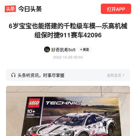
打开APP
6岁宝宝也能搭建的千粒级车模—乐高机械
组保时捷911赛车42096
好奇凯希5o5
关注
2022-10-26 05:50
头条听资讯，时事尽掌握
去听全文