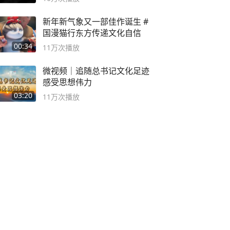
新年新气象又一部佳作诞生 #
国漫猫行东方传递文化自信
00:34
11万
次播放
微视频｜追随总书记文化足迹
感受思想伟力
03:20
11万
次播放