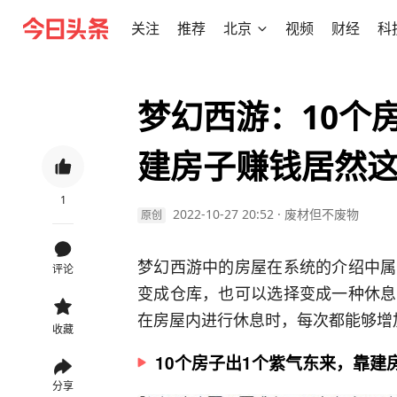
关注
推荐
北京
视频
财经
科
梦幻西游：10个
建房子赚钱居然
1
2022-10-27 20:52
·
废材但不废物
原创
梦幻西游中的房屋在系统的介绍中属
评论
变成仓库，也可以选择变成一种休息
在房屋内进行休息时，每次都能够增
收藏
10个房子出1个紫气东来，靠建
分享