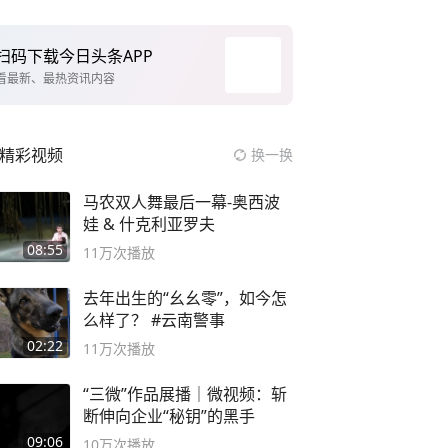
扫码下载今日头条APP
看最新、最热资讯内容
精彩视频
换一换
马农双人舞最后一幕-奥西波
娃 & 什克利亚罗夫
08:55
11万
次播放
去年出生的“幺幺零”，如今怎
么样了？ #云南警事
02:22
11万
次播放
“三微”作品展播｜微视频：斩
断伸向企业“秘钥”的黑手
09:06
10万
次播放