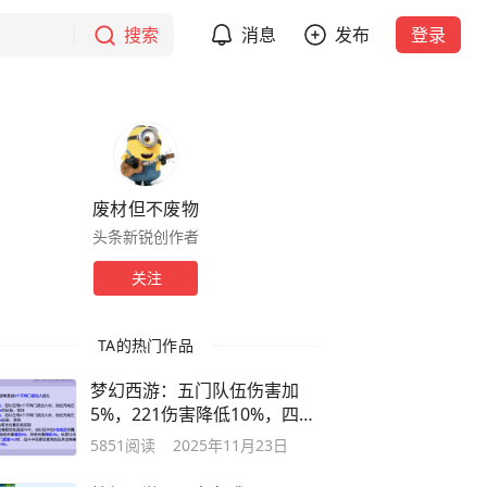
搜索
消息
发布
登录
废材但不废物
头条新锐创作者
关注
TA的热门作品
梦幻西游：五门队伍伤害加
5%，221伤害降低10%，四狮
驼跟本杀不了
5851
阅读
2025年11月23日