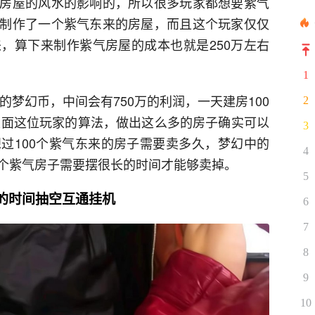
房屋的风水的影响的，所以很多玩家都想要紫气
制作了一个紫气东来的房屋，而且这个玩家仅仅
，算下来制作紫气房屋的成本也就是250万左右
1
的梦幻币，中间会有750万的利润，一天建房100
2
照上面这位玩家的算法，做出这么多的房子确实可以
3
过100个紫气东来的房子需要卖多久，梦幻中的
4
个紫气房子需要摆很长的时间才能够卖掉。
5
的时间抽空互通挂机
6
7
8
9
10