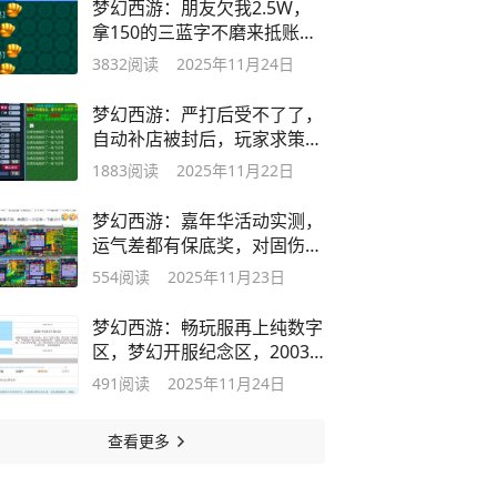
梦幻西游：朋友欠我2.5W，
拿150的三蓝字不磨来抵账，
洗脚上四楼
3832
阅读
2025年11月24日
梦幻西游：严打后受不了了，
自动补店被封后，玩家求策划
高抬贵手
1883
阅读
2025年11月22日
梦幻西游：嘉年华活动实测，
运气差都有保底奖，对固伤极
其不友好
554
阅读
2025年11月23日
梦幻西游：畅玩服再上纯数字
区，梦幻开服纪念区，2003
服务器必火
491
阅读
2025年11月24日
查看更多