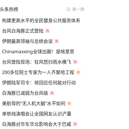
头条热榜
换一换
构建更高水平的全民健身公共服务体系
台风白海豚正式登陆
伊朗最高领袖与总统会谈
Chinamaxxing全球出圈！是啥意思
台风登陆现场：狂风怒扫雨水横飞
200多位院士专家为一人齐聚哈工程
伊朗陆军司令：将回应任何敌对行动
白海豚已减弱为台风级
美航母的“无人机大脑”水平如何
单依纯演唱会让全国网友认识浐灞
白海豚对华东华北影响会大于巴威