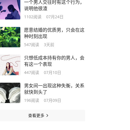
一个男人交往时有这个行为，
说明他很渣
1102
阅读
07月24日
愿意结婚的优质男，只会在这
种时刻出现
547
阅读
3天前
只想低成本持有你的男人，会
有这一个表现
447
阅读
07月10日
男女间一出现这种失衡，关系
就快到头了
196
阅读
07月09日
查看更多