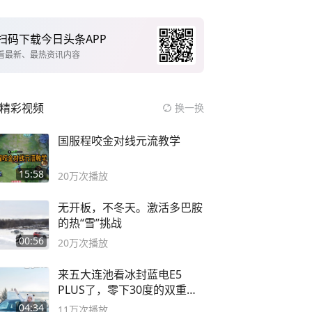
扫码下载今日头条APP
看最新、最热资讯内容
精彩视频
换一换
国服程咬金对线元流教学
15:58
20万
次播放
无开板，不冬天。激活多巴胺
的热“雪”挑战
00:56
20万
次播放
来五大连池看冰封蓝电E5
PLUS了，零下30度的双重冰
封40小时全录
04:34
11万
次播放