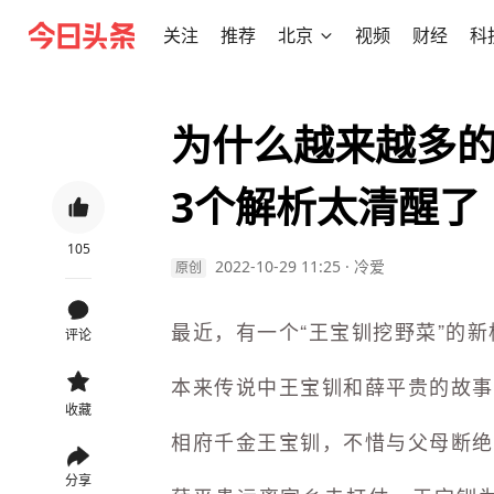
关注
推荐
北京
视频
财经
科
为什么越来越多
3个解析太清醒了
105
2022-10-29 11:25
·
冷爱
原创
最近，有一个“王宝钏挖野菜”的新
评论
本来传说中王宝钏和薛平贵的故事
收藏
相府千金王宝钏，不惜与父母断绝
分享