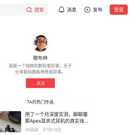
搜索
消息
发布
登录
歌布林
我是一个纯粹的数码爱好者，乐于
分享数码圈各种奇闻异事。
关注
TA的热门作品
用了一个月深度实测，聊聊塞
那Apex耳夹式耳机的真实体
验
26
阅读
07月10日