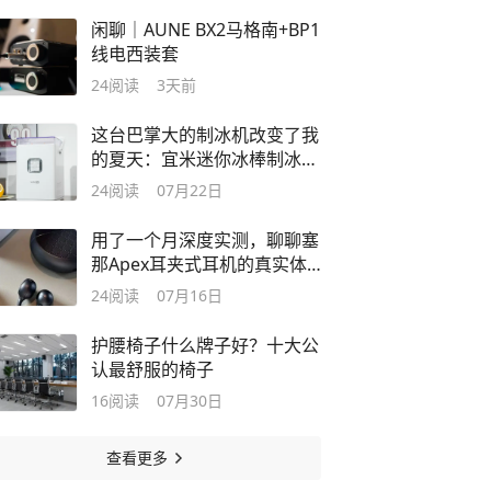
闲聊｜AUNE BX2马格南+BP1
线电西装套
24
阅读
3天前
这台巴掌大的制冰机改变了我
的夏天：宜米迷你冰棒制冰机
真实体验
24
阅读
07月22日
用了一个月深度实测，聊聊塞
那Apex耳夹式耳机的真实体
验
24
阅读
07月16日
护腰椅子什么牌子好？十大公
认最舒服的椅子
16
阅读
07月30日
查看更多