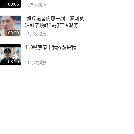
09:06
10万
次播放
“怒斥记者的那一刻，讽刺感
达到了顶峰” #打工 #混剪
03:39
13万
次播放
110警察节丨我依然是我
03:25
11万
次播放