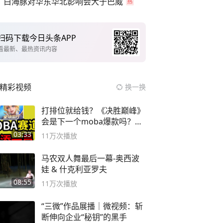
白海豚对华东华北影响会大于巴威
扫码下载今日头条APP
看最新、最热资讯内容
精彩视频
换一换
打排位就给钱？《决胜巅峰》
会是下一个moba爆款吗？#
决胜巅峰
03:33
11万
次播放
马农双人舞最后一幕-奥西波
娃 & 什克利亚罗夫
08:55
11万
次播放
“三微”作品展播｜微视频：斩
断伸向企业“秘钥”的黑手