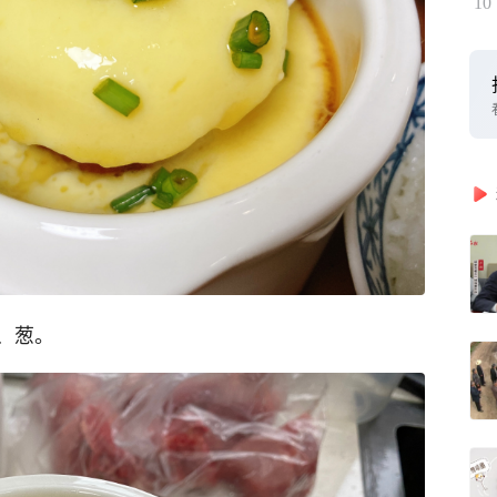
10
、葱。