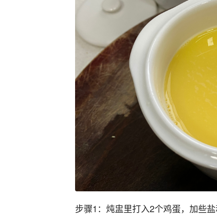
步骤1：炖盅里打入2个鸡蛋，加些