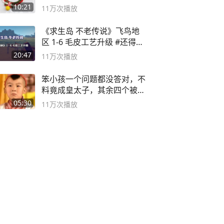
10:21
11万
次播放
《求生岛 不老传说》飞鸟地
区 1-6 毛皮工艺升级 #还得是
主机大作
20:47
11万
次播放
笨小孩一个问题都没答对，不
料竟成皇太子，其余四个被处
死
05:30
11万
次播放