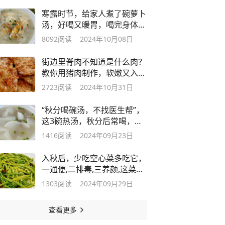
寒露时节，给家人煮了碗萝卜
汤，好喝又暖胃，喝完身体太
舒服了
8092
阅读
2024年10月08日
街边里脊肉不知道是什么肉？
教你用猪肉制作，软嫩又入
味，太香了
2723
阅读
2024年10月31日
“秋分喝碗汤，不找医生帮”，
这3碗热汤，秋分后常喝，暖
身养人
1416
阅读
2024年09月23日
入秋后，少吃空心菜多吃它，
一通便,二排毒,三养颜,这菜全
身是宝
1303
阅读
2024年09月29日
查看更多