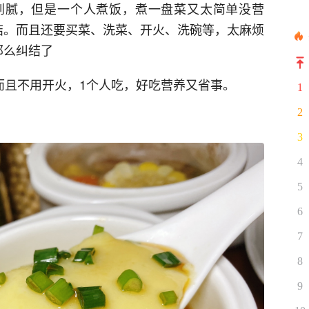
到腻，但是一个人煮饭，煮一盘菜又太简单没营
结。而且还要买菜、洗菜、开火、洗碗等，太麻烦
那么纠结了
而且不用开火，1个人吃，好吃营养又省事。
1
2
3
4
5
6
7
8
9