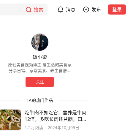
搜索
消息
发布
登录
饭小柒
原创美食视频博主 爱生活的美食家
分享日常、家常美食、养生食谱、
烹饪小技巧……
关注
TA的热门作品
吃牛肉不如吃它，营养是牛肉
12倍，多吃长肉还益脑，口感
又脆又嫩
1.2万
阅读
2024年10月09日