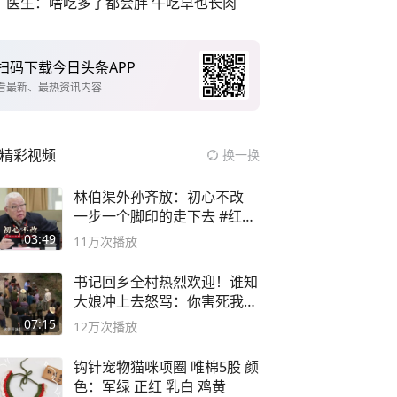
医生：啥吃多了都会胖 牛吃草也长肉
扫码下载今日头条APP
看最新、最热资讯内容
精彩视频
换一换
林伯渠外孙齐放：初心不改
一步一个脚印的走下去 #红船
论坛
03:49
11万
次播放
书记回乡全村热烈欢迎！谁知
大娘冲上去怒骂：你害死我儿
子
07:15
12万
次播放
钩针宠物猫咪项圈 唯棉5股 颜
色：军绿 正红 乳白 鸡黄