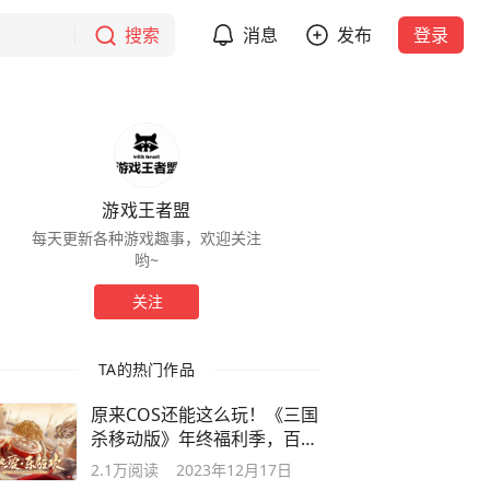
搜索
消息
发布
登录
游戏王者盟
每天更新各种游戏趣事，欢迎关注
哟~
关注
TA的热门作品
原来COS还能这么玩！《三国
杀移动版》年终福利季，百万
照片来了
2.1万
阅读
2023年12月17日