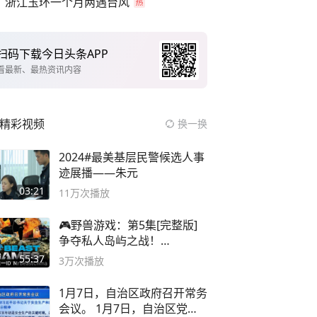
浙江玉环一个月两遇台风
扫码下载今日头条APP
看最新、最热资讯内容
精彩视频
换一换
2024#最美基层民警候选人事
迹展播——朱元
03:21
11万
次播放
🎮野兽游戏：第5集[完整版]
争夺私人岛屿之战！
#MrBeastChina
55:37
3万
次播放
1月7日，自治区政府召开常务
会议。 1月7日，自治区党委