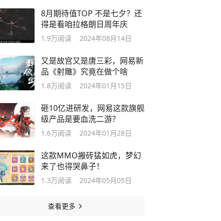
8月期待值TOP 不是七夕？还
得是看咱拉格朗日周年庆
1.9万
阅读
2024年08月14日
又是故宫又是唐三彩，网易新
品《射雕》究竟在做个啥
1.8万
阅读
2024年01月15日
砸10亿进研发，网易这款旗舰
级产品是要血洗二游？
1.6万
阅读
2024年01月28日
这款MMO搬砖猛如虎，梦幻
来了也得哭鼻子！
1.3万
阅读
2024年05月05日
查看更多