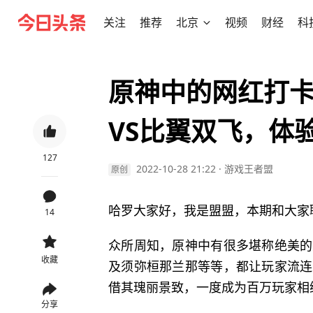
关注
推荐
北京
视频
财经
科
原神中的网红打
VS比翼双飞，体
127
2022-10-28 21:22
·
游戏王者盟
原创
哈罗大家好，我是盟盟，本期和大家
14
众所周知，原神中有很多堪称绝美的
收藏
及须弥桓那兰那等等，都让玩家流连
借其瑰丽景致，一度成为百万玩家相
分享