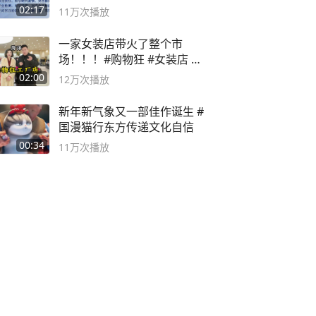
副书记
02:17
11万
次播放
一家女装店带火了整个市
场！！！#购物狂 #女装店 #
高品质女装
02:00
12万
次播放
新年新气象又一部佳作诞生 #
国漫猫行东方传递文化自信
00:34
11万
次播放