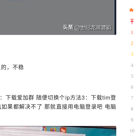
1
2
3
4
议的，不稳
5
6
：下载爱加群 随便切换个ip方法3：下载tim登
7
机如果都解决不了 那就直接用电脑登录吧 电脑
8
9
10