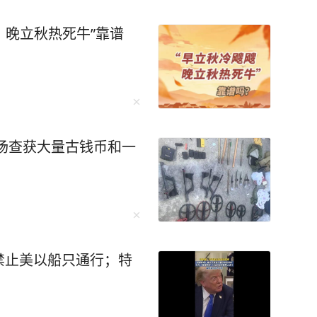
，晚立秋热死牛”靠谱
现场查获大量古钱币和一
禁止美以船只通行；特