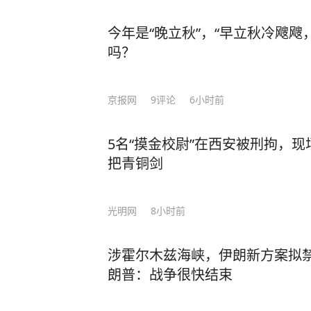
今年是“晚立秋”，“早立秋冷飕飕
吗？
京报网
9
评论
6小时前
5名“摸金校尉”在西安被刑拘，
把青铜剑
光明网
8小时前
涉霍尔木兹海峡，伊朗新方案拟
朗普：战争很快结束