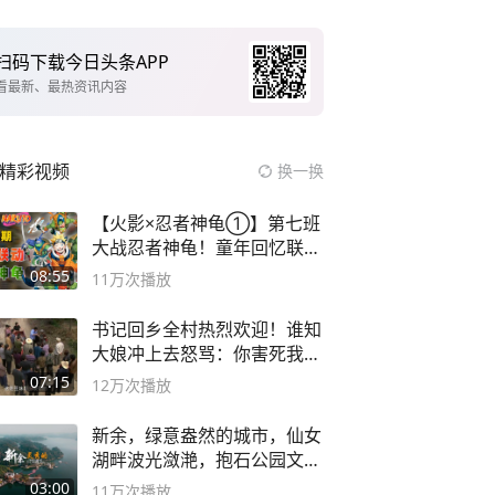
扫码下载今日头条APP
看最新、最热资讯内容
精彩视频
换一换
【火影×忍者神龟①】第七班
大战忍者神龟！童年回忆联动
论武？
08:55
11万
次播放
书记回乡全村热烈欢迎！谁知
大娘冲上去怒骂：你害死我儿
子
07:15
12万
次播放
新余，绿意盎然的城市，仙女
湖畔波光潋滟，抱石公园文化
深邃……
03:00
11万
次播放