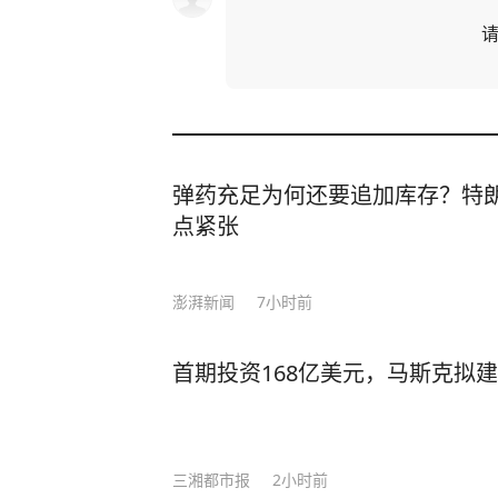
弹药充足为何还要追加库存？特
点紧张
澎湃新闻
7小时前
首期投资168亿美元，马斯克拟
三湘都市报
2小时前