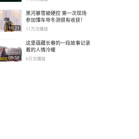
黑河暴雪被硬控 第一次现场
参加懂车帝冬测很有收获！
10:21
11万
次播放
这里蕴藏长春的一段故事记录
着的人情冷暖
00:58
6万
次播放