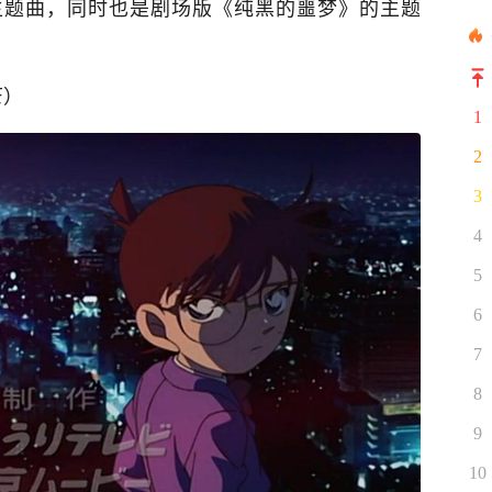
集的主题曲，同时也是剧场版《纯黑的噩梦》的主题
芒）
1
2
3
4
5
6
7
8
9
10