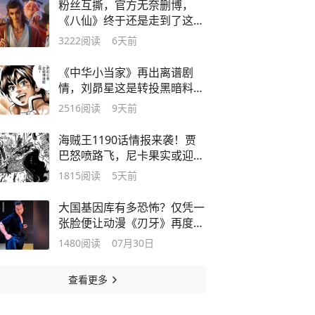
粉丝互撕，官方无奈删博，
《八仙》终于还是走到了这一
步吗？
3222
阅读
6天前
《中华小当家》再出离谱剧
情，刘昴星这是转投黑暗料理
界了吗？
2516
阅读
9天前
海贼王1190话情报来袭！贾
巴怒喷路飞，尼卡果实或迎来
重大升级
1815
阅读
5天前
大国基因库有多恐怖？仅凭一
张脸便让动漫《刃牙》再度翻
红！
1480
阅读
07月30日
查看更多