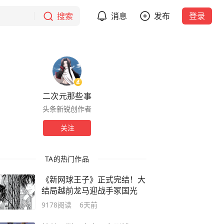
搜索
消息
发布
登录
二次元那些事
头条新锐创作者
关注
TA的热门作品
《新网球王子》正式完结！大
结局越前龙马迎战手冢国光
9178
阅读
6天前