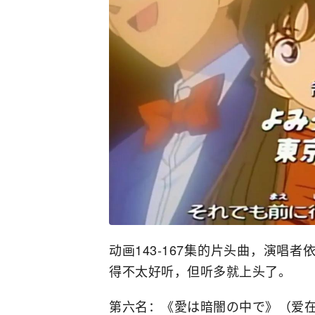
动画143-167集的片头曲，演唱
得不太好听，但听多就上头了。
第六名：《愛は暗闇の中で》（爱