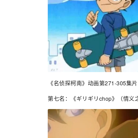
《名侦探柯南》动画第271-305
第七名：《ギリギリchop》（情义