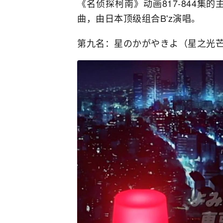
《名侦探柯南》动画817-844
曲，由日本顶级组合B'z演唱。
第九名：星のかがやきよ（星之光