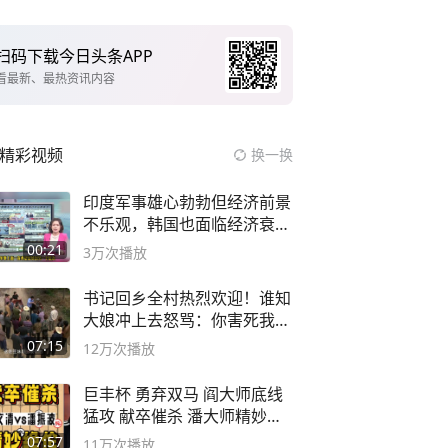
扫码下载今日头条APP
看最新、最热资讯内容
精彩视频
换一换
印度军事雄心勃勃但经济前景
不乐观，韩国也面临经济衰退
风险
00:21
3万
次播放
书记回乡全村热烈欢迎！谁知
大娘冲上去怒骂：你害死我儿
子
07:15
12万
次播放
巨丰杯 勇弃双马 阎大师底线
猛攻 献卒催杀 潘大师精妙入
局
07:57
11万
次播放