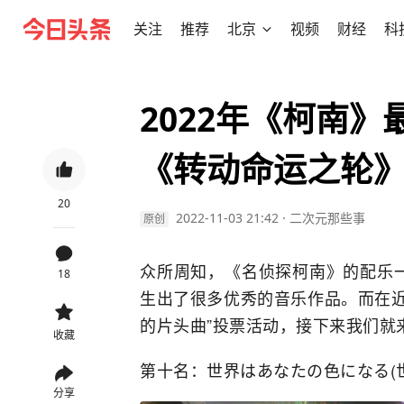
关注
推荐
北京
视频
财经
科
2022年《柯南
《转动命运之轮
20
2022-11-03 21:42
·
二次元那些事
原创
众所周知，《名侦探柯南》的配乐
18
生出了很多优秀的音乐作品。而在近
的片头曲”投票活动，接下来我们就
收藏
第十名：世界はあなたの色になる(
分享