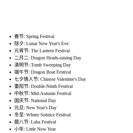
春节: Spring Festival
除夕: Lunar New Year's Eve
元宵节: The Lantern Festival
二月二: Dragon Heads-raising Day
清明节: Tomb Sweeping Day
端午节: Dragon Boat Festival
七夕情人节: Chinese Valentine's Day
重阳节: Double-Ninth Festival
中秋节: Mid-Autumn Festival
国庆节: National Day
元旦: New Year's Day
冬至: WInter Solstice Festival
腊八节: Laba Festival
小年: Little New Year