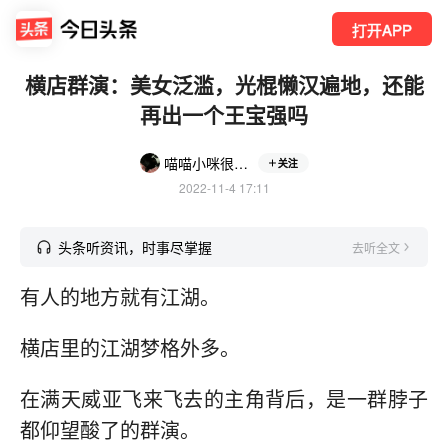
打开APP
横店群演：美女泛滥，光棍懒汉遍地，还能
再出一个王宝强吗
喵喵小咪很厉害
关注
2022-11-4 17:11
头条听资讯，时事尽掌握
去听全文
有人的地方就有江湖。
横店里的江湖梦格外多。
在满天威亚飞来飞去的主角背后，是一群脖子
都仰望酸了的群演。