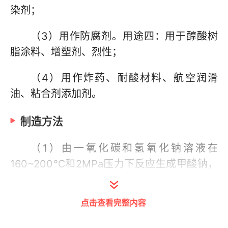
染剂；
（3）用作防腐剂。用途四：用于醇酸树
脂涂料、增塑剂、烈性；
（4）用作炸药、耐酸材料、航空润滑
油、粘合剂添加剂。
制造方法
（1）由一氧化碳和氢氧化钠溶液在
160~200℃和2MPa压力下反应生成甲酸钠，
然后经硫酸酸解、蒸馏即得成品甲酸。
点击查看完整内容
主要反应方程式为：