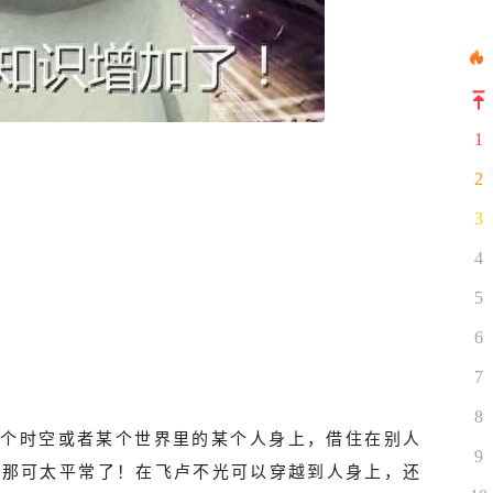
1
2
3
4
5
6
7
8
某个时空或者某个世界里的某个人身上，借住在别人
9
人那可太平常了！在飞卢不光可以穿越到人身上，还