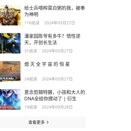
给士兵喂榨菜白粥的我，被奉
为神明
116
阅读
2024年03月27日
潘家园陈爷有多牛？悟性逆
天，开创长生法
31
阅读
2024年03月27日
熄 灭 全 宇 宙 的 恒 星
24
阅读
2024年03月27日
意念剪辑特摄，小孩和大人的
DNA全给你搅动了 | 衍生
19
阅读
2024年09月28日
查看更多