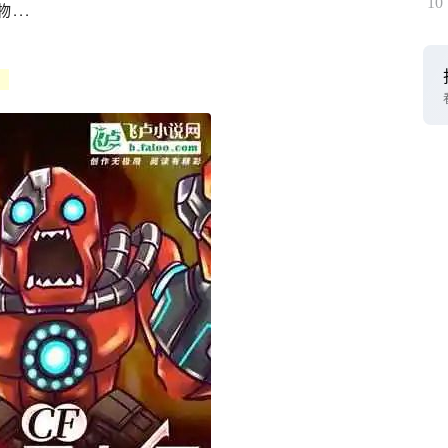
10
...
》