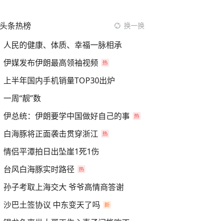
头条热榜
换一换
人民的健康、体质、幸福一脉相承
伊媒发布伊朗最高领袖视频
上半年国内手机销量TOP30出炉
一周“靓”数
伊总统：伊朗要学中国做好自己的事
白海豚将正面袭击贯穿浙江
情侣平潭拍日出坠崖1死1伤
台风白海豚实时路径
孙子考取上海交大 爷爷高情商答谢
沙巴土签协议 中东变天了吗