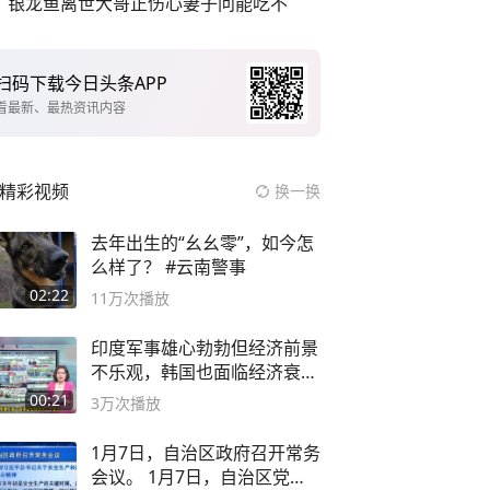
银龙鱼离世大哥正伤心妻子问能吃不
扫码下载今日头条APP
看最新、最热资讯内容
精彩视频
换一换
去年出生的“幺幺零”，如今怎
么样了？ #云南警事
02:22
11万
次播放
印度军事雄心勃勃但经济前景
不乐观，韩国也面临经济衰退
风险
00:21
3万
次播放
1月7日，自治区政府召开常务
会议。 1月7日，自治区党委