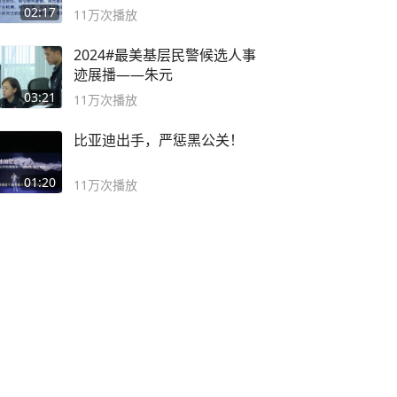
副书记
02:17
11万
次播放
2024#最美基层民警候选人事
迹展播——朱元
03:21
11万
次播放
比亚迪出手，严惩黑公关！
01:20
11万
次播放