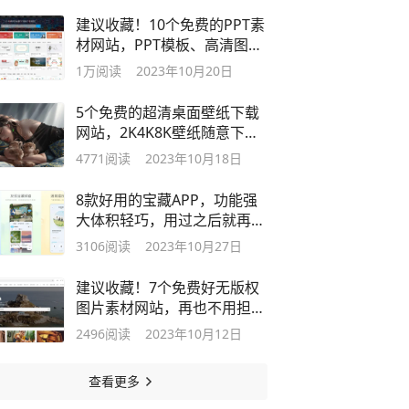
建议收藏！10个免费的PPT素
材网站，PPT模板、高清图
片、字体都有
1万
阅读
2023年10月20日
5个免费的超清桌面壁纸下载
网站，2K4K8K壁纸随意下
载！
4771
阅读
2023年10月18日
8款好用的宝藏APP，功能强
大体积轻巧，用过之后就再也
舍不得卸载
3106
阅读
2023年10月27日
建议收藏！7个免费好无版权
图片素材网站，再也不用担心
图片侵权
2496
阅读
2023年10月12日
查看更多