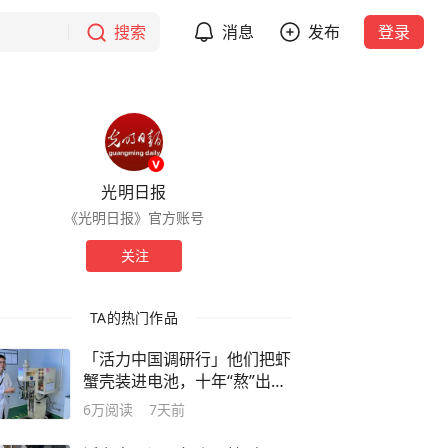
搜索
消息
发布
登录
光明日报
《光明日报》官方账号
关注
TA的热门作品
「活力中国调研行」他们把虾
蟹壳装进电池，十年“熬”出一
片新蓝海
6万
阅读
7天前