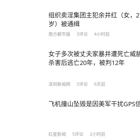
组织卖淫集团主犯余井红（女，2
岁）被通缉
南方都市报
3
评论
4小时前
女子多次被丈夫家暴并遭死亡威
杀害后逃亡20年，被判12年
深圳新闻网
5
评论
6天前
飞机撞山坠毁是因美军干扰GPS
红星新闻
5
评论
2小时前