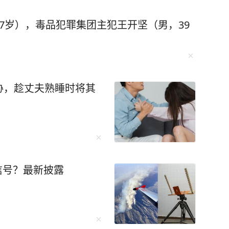
7岁），毒品犯罪集团主犯王开坚（男，39
胁，趁丈夫熟睡时将其
信号？最新披露