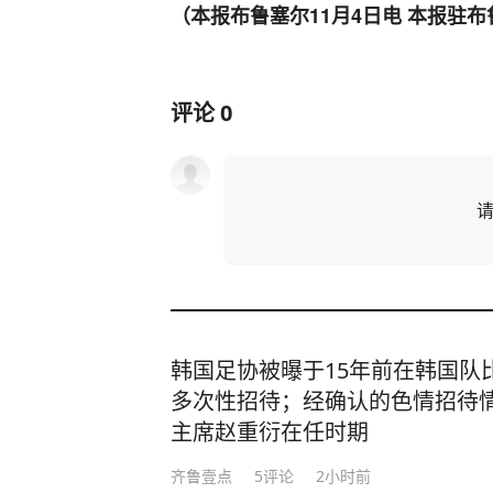
（本报布鲁塞尔11月4日电 本报驻布
评论
0
韩国足协被曝于15年前在韩国队
多次性招待；经确认的色情招待
主席赵重衍在任时期
齐鲁壹点
5
评论
2小时前