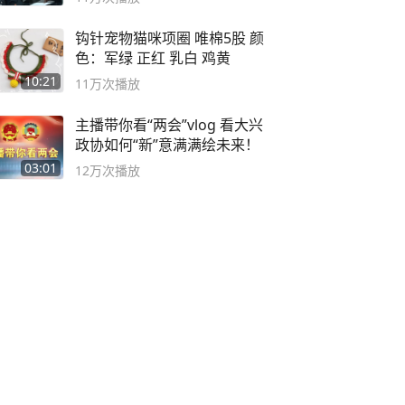
钩针宠物猫咪项圈 唯棉5股 颜
色：军绿 正红 乳白 鸡黄
10:21
11万
次播放
主播带你看“两会”vlog 看大兴
政协如何“新”意满满绘未来！
03:01
12万
次播放