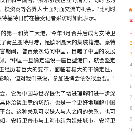
、投资商等各界人士面对面交流的机会。”比利时
·豪特基特日前在接受记者采访时如此表示。
的第一和第二大港，今年4月合并后成为安特卫
1
过了荷兰鹿特丹港，是欧洲最大的集装箱港。豪特
2
官期间，曾百余次访问中国，目睹了中国的发展
3
佩。“中国一旦确定建设一座巨型港口，就会坚定
4
势正经历着巨大的变革，面临着极大的不确定性，
5
影响，但对我们来说，参加进博会依然很重要。”
6
会，它为中国与世界提供了增进理解和进一步深
7
具体洽谈生意的场所，也是一个更好地理解中国
8
平台。这种关系可以是人与人之间的关系，也可
如，安特卫普市与上海市结为姐妹城市，安特卫
9
10