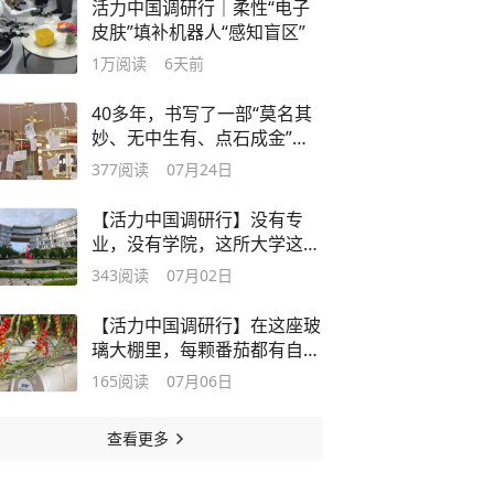
活力中国调研行｜柔性“电子
皮肤”填补机器人“感知盲区”
1万
阅读
6天前
40多年，书写了一部“莫名其
妙、无中生有、点石成金”的
创业史——为什么是义乌
377
阅读
07月24日
【活力中国调研行】没有专
业，没有学院，这所大学这样
打造“大湾区硅谷”
343
阅读
07月02日
【活力中国调研行】在这座玻
璃大棚里，每颗番茄都有自己
的“专属空调”
165
阅读
07月06日
查看更多