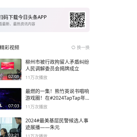
扫码下载今日头条APP
看最新、最热资讯内容
精彩视频
换一换
柳州市被行政拘留人矛盾纠纷
人民调解委员会揭牌成立
02:01
11万
次播放
最燃的一集！熊竹英说书唱响
游戏圈！在#2024TapTap年
度游戏大赏
07:03
11万
次播放
2024#最美基层民警候选人事
迹展播——朱元
03:21
11万
次播放