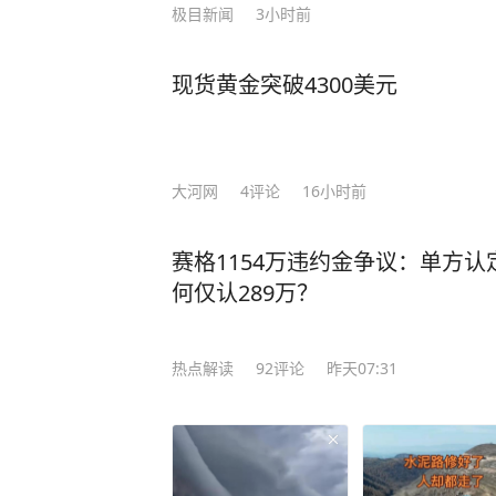
极目新闻
3小时前
现货黄金突破4300美元
大河网
4
评论
16小时前
赛格1154万违约金争议：单方认
何仅认289万？
热点解读
92
评论
昨天07:31