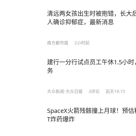
清远两女孩出生时被抱错，长大
人确诊抑郁症，最新消息
南方都市报
2小时前
建行一分行试点员工午休1.5小
务
大众新闻-大众日报
3
评论
前天16:15
SpaceX火箭残骸撞上月球！预
T炸药爆炸