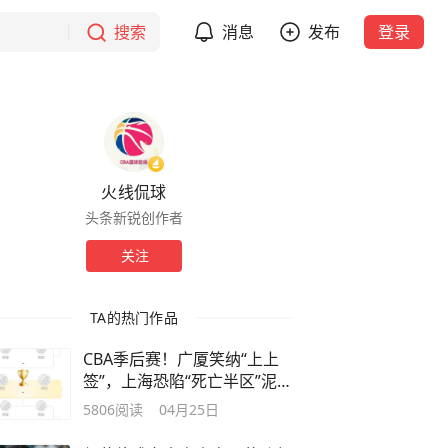
搜索
消息
发布
登录
火线侃球
头条新锐创作者
关注
TA的热门作品
CBA季后赛！广厦笑纳“上上
签”，上海恐陷“死亡半区”泥
潭？
5806
阅读
04月25日