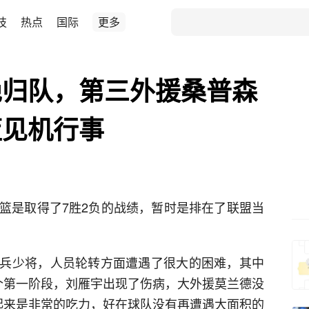
技
热点
国际
更多
绝归队，第三外援桑普森
篮见机行事
男篮是取得了7胜2负的战绩，暂时是排在了联盟当
兵少将，人员轮转方面遭遇了很大的困难，其中
个第一阶段，刘雁宇出现了伤病，大外援莫兰德没
起来是非常的吃力，好在球队没有再遭遇大面积的