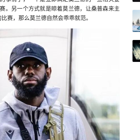
赛。另一个方式就是晾着莫兰德，让桑普森来主
的比赛，那么莫兰德自然会乖乖就范。