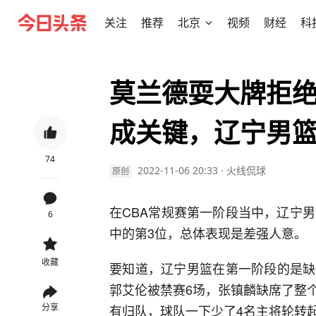
关注
推荐
北京
视频
财经
科
莫兰德耍大牌拒
成关键，辽宁男
74
2022-11-06 20:33
·
火线侃球
原创
在CBA常规赛第一阶段当中，辽宁
6
中的第3位，总体表现是差强人意。
收藏
要知道，辽宁男篮在第一阶段的是缺
郭艾伦被禁赛6场，张镇麟缺席了整
分享
有归队，球队一下少了4名主将轮转