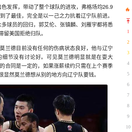
色发挥，带动了整个球队的进攻，弗格场均26.9
已经调到了最佳，完全是以一己之力抗着辽宁队前进。
众多球员的回归，郭艾伦、张镇麟、刘雁宇都将悉
1
滞留美国拒绝归队。
2
莫兰德目前没有任何的伤病状态良好，他与辽宁
3
的细节没有讨论好。可见莫兰德明显就是在耍大
4
的合同是一定的，如果涨薪续约只需在上个赛季
，很显然莫兰德想从别的地方向辽宁队要钱。
5
6
7
8
9
10