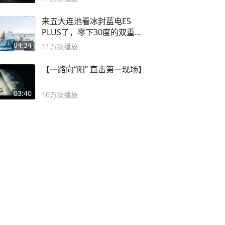
来五大连池看冰封蓝电E5
PLUS了，零下30度的双重冰
封40小时全录
04:34
11万
次播放
【一路向“阳” 直击第一现场】
03:40
10万
次播放