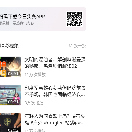
扫码下载今日头条APP
看最新、最热资讯内容
精彩视频
换一换
文明的漂泊者，解剖鸣潮最深
的秘密，鸣潮剧情解读02
08:51
11万
次播放
印度军事雄心勃勃但经济前景
不乐观，韩国也面临经济衰退
风险
00:21
3万
次播放
年轻人为何喜欢上岛？ #石头
岛 #户外 #mugler #品牌 #足
球流氓
02:02
11万
次播放