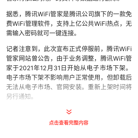
据悉，腾讯WiFi管家是腾讯公司旗下的一款免
费WiFi管理软件，支持上亿公共WiFi热点，无
需输入密码就可一键连接。
记者注意到，此次宣布正式停服前，腾讯WiFi
管家网站曾公告，由于业务调整，腾讯WiFi管
家于2021年12月31日开始从电子市场下架。
电子市场下架不影响用户正常使用，但卸载后
无法从电子市场、官网安装。重新上架时间将
另行通知。
2016年前后， 公共WiFi大范围普及。与此同
时，一些手机用户在连接公共WiFi上网后发现
点击查看完整内容
资金被盗、账号密码丢失等问题。一些黑客也