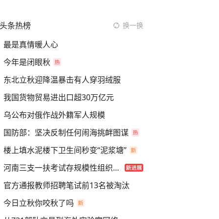
头条热榜
换一换
最是真情暖人心
今年是闭眼秋
东北立秋迎降温暴击有人穿羽绒服
我国货物贸易进出口超30万亿元
乌公布对俄作战外籍军人规模
国防部：坚决反制任何闹海挑衅图谋
楼上填水泥楼下卫生间秒变“泥浆塘”
河南三支一扶考试存规模性组织作弊
官方通报教师招聘笔试前13名被淘汰
今日立秋你咬秋了吗