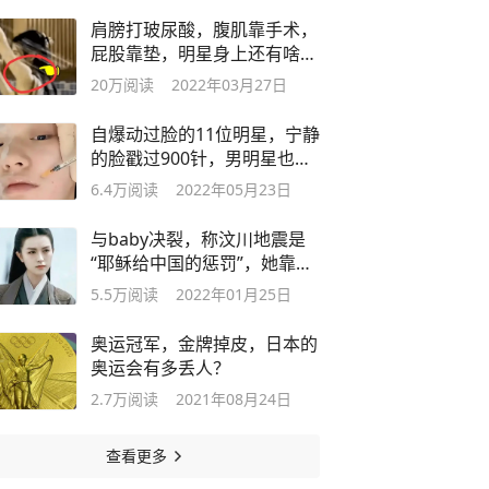
肩膀打玻尿酸，腹肌靠手术，
屁股靠垫，明星身上还有啥是
真的？
20万
阅读
2022年03月27日
自爆动过脸的11位明星，宁静
的脸戳过900针，男明星也爱
动脸
6.4万
阅读
2022年05月23日
与baby决裂，称汶川地震是
“耶稣给中国的惩罚”，她靠演
技翻红？
5.5万
阅读
2022年01月25日
奥运冠军，金牌掉皮，日本的
奥运会有多丢人？
2.7万
阅读
2021年08月24日
查看更多