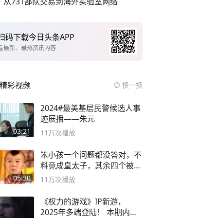
从731部队交易到海外实验室网络
扫码下载今日头条APP
看最新、最热资讯内容
精彩视频
换一换
2024#最美基层民警候选人事
迹展播——朱元
03:21
11万
次播放
笨小孩一个问题都没答对，不
料竟成皇太子，其余四个被处
死
05:30
11万
次播放
《权力的游戏》IP新游，
2025年多端登陆！ 本期内容