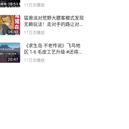
概要
03:51
11万
次播放
猛兽派对荒野大膘客模式发现
无赖玩法！走对手的路让对手
无路可走
04:43
11万
次播放
《求生岛 不老传说》飞鸟地
区 1-6 毛皮工艺升级 #还得是
主机大作
20:47
11万
次播放