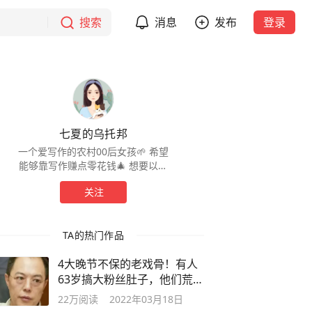
搜索
消息
发布
登录
七夏的乌托邦
一个爱写作的农村00后女孩🌱 希望
能够靠写作赚点零花钱🎄 想要以自
己喜欢的方式度过余生🌿 全网同昵
关注
称，欢迎你来找我✨
TA的热门作品
4大晚节不保的老戏骨！有人
63岁搞大粉丝肚子，他们荒唐
至极
22万
阅读
2022年03月18日