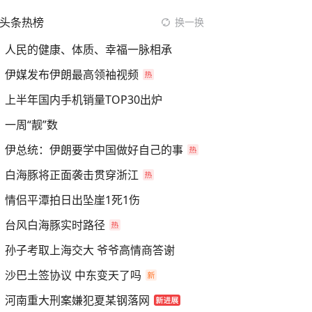
头条热榜
换一换
人民的健康、体质、幸福一脉相承
伊媒发布伊朗最高领袖视频
上半年国内手机销量TOP30出炉
一周“靓”数
伊总统：伊朗要学中国做好自己的事
白海豚将正面袭击贯穿浙江
情侣平潭拍日出坠崖1死1伤
台风白海豚实时路径
孙子考取上海交大 爷爷高情商答谢
沙巴土签协议 中东变天了吗
河南重大刑案嫌犯夏某钢落网