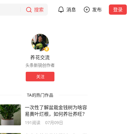
搜索
消息
发布
登录
养花交流
头条新锐创作者
关注
TA的热门作品
一次性了解盆栽金钱树为啥容
易黄叶烂根，如何养壮养旺？
191
阅读
07月09日