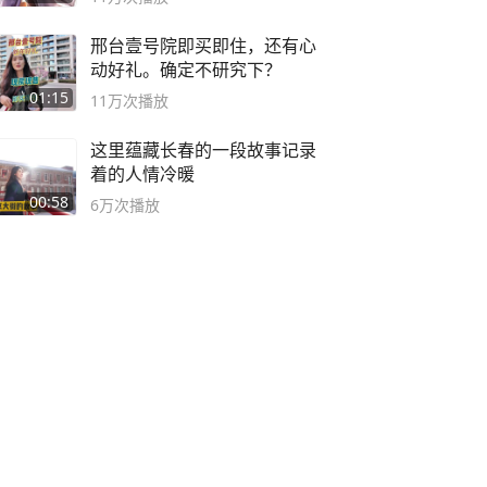
邢台壹号院即买即住，还有心
动好礼。确定不研究下？
01:15
11万
次播放
这里蕴藏长春的一段故事记录
着的人情冷暖
00:58
6万
次播放