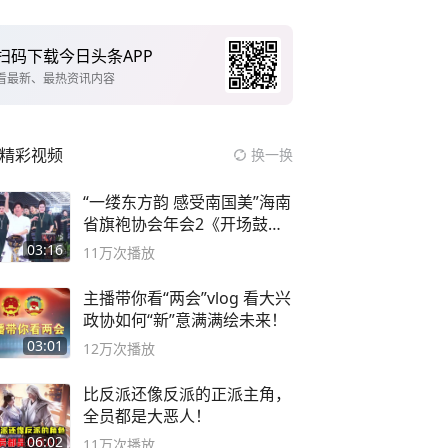
扫码下载今日头条APP
看最新、最热资讯内容
精彩视频
换一换
“一缕东方韵 感受南国美”海南
省旗袍协会年会2《开场鼓》
二团
03:16
11万
次播放
主播带你看“两会”vlog 看大兴
政协如何“新”意满满绘未来！
03:01
12万
次播放
比反派还像反派的正派主角，
全员都是大恶人！
06:02
11万
次播放