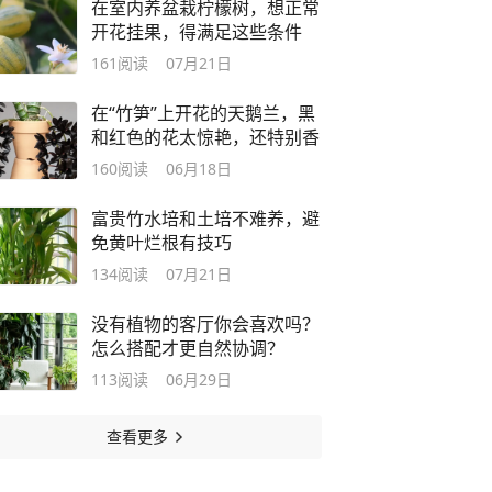
在室内养盆栽柠檬树，想正常
开花挂果，得满足这些条件
161
阅读
07月21日
在“竹笋”上开花的天鹅兰，黑
和红色的花太惊艳，还特别香
160
阅读
06月18日
富贵竹水培和土培不难养，避
免黄叶烂根有技巧
134
阅读
07月21日
没有植物的客厅你会喜欢吗？
怎么搭配才更自然协调？
113
阅读
06月29日
查看更多