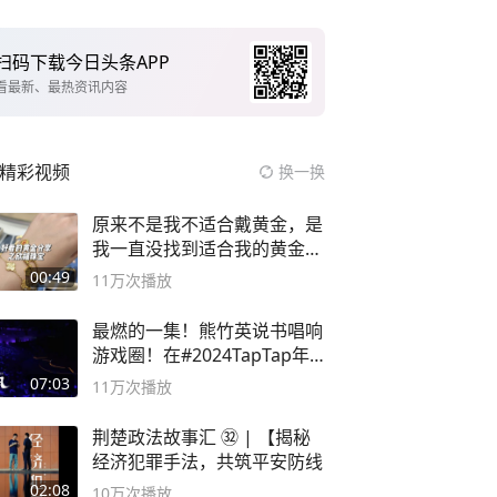
扫码下载今日头条APP
看最新、最热资讯内容
精彩视频
换一换
原来不是我不适合戴黄金，是
我一直没找到适合我的黄金
😭
00:49
11万
次播放
最燃的一集！熊竹英说书唱响
游戏圈！在#2024TapTap年
度游戏大赏
07:03
11万
次播放
荆楚政法故事汇 ㉜ | 【揭秘
经济犯罪手法，共筑平安防线
02:08
10万
次播放