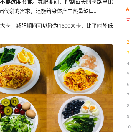
减肥期间，控制每天的卡路里比
不要过度节食。
基础代谢的需求，还能给身体产生热量缺口。
0大卡，减肥期间可以降为1600大卡，比平时降低
1
2
3
4
5
6
7
8
9
10