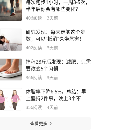
每次跑步1小时，一周3-5次，
半年后你会有哪些变化？
406
阅读
3天前
研究发现：每天走够这个步
数，可以“抵消”久坐危害！
402
阅读
3天前
掉秤28斤后发现：减肥，只需
要改变5个习惯
366
阅读
3天前
体脂率下降6.5%，总结：早
上坚持2件事，晚上3个不
356
阅读
4天前
查看更多