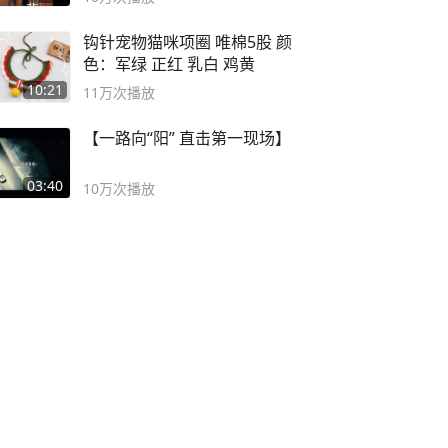
钩针宠物猫咪项圈 唯棉5股 颜
色：军绿 正红 乳白 鸡黄
10:21
11万
次播放
【一路向“阳” 直击第一现场】
03:40
10万
次播放