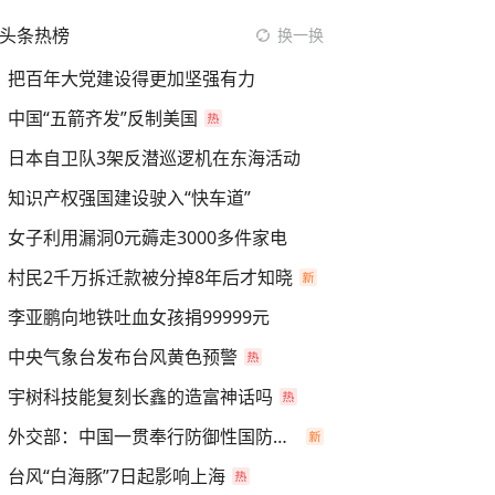
头条热榜
换一换
把百年大党建设得更加坚强有力
中国“五箭齐发”反制美国
日本自卫队3架反潜巡逻机在东海活动
知识产权强国建设驶入“快车道”
女子利用漏洞0元薅走3000多件家电
村民2千万拆迁款被分掉8年后才知晓
李亚鹏向地铁吐血女孩捐99999元
中央气象台发布台风黄色预警
宇树科技能复刻长鑫的造富神话吗
外交部：中国一贯奉行防御性国防政策
台风“白海豚”7日起影响上海