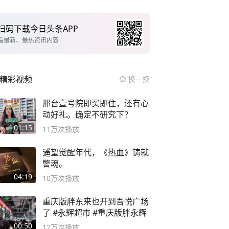
扫码下载今日头条APP
看最新、最热资讯内容
精彩视频
换一换
邢台壹号院即买即住，还有心
动好礼。确定不研究下？
01:15
11万
次播放
遥望觉醒年代，《热血》铸就
警魂。
04:19
10万
次播放
重庆版胖东来也开到吾悦广场
了 #永辉超市 #重庆版胖永辉
00:50
12万
次播放