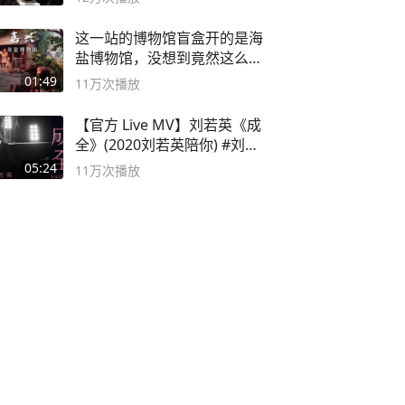
这一站的博物馆盲盒开的是海
盐博物馆，没想到竟然这么好
逛！
01:49
11万
次播放
【官方 Live MV】刘若英《成
全》(2020刘若英陪你) #刘若
英 #成全
05:24
11万
次播放