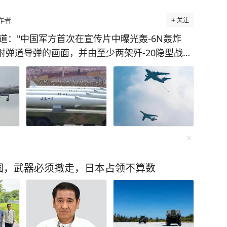
作者
关注
道："中国军方首次在宣传片中曝光轰-6N轰炸
射弹道导弹的画面，并由至少两架歼-20隐型战机
新的空中核打击架构，提高了任务生存能力。"
东西"的静态展示，走到了"我们能带着它去完成
完成打
——光有导弹的长臂是不够的，关键是平台得活
-20：它
达先把敌方拦截机、预警机找出来，逼对方战斗
国，武器必须撤走，日本占领不算数
，从而给轰-6N清出一条能抵达发射位置的空中
家明确指认它补齐了中国三位一体核打击里那块最