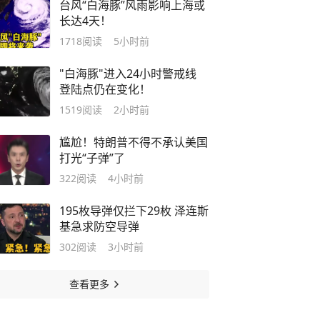
台风“白海豚”风雨影响上海或
长达4天！
1718
阅读
5小时前
"白海豚"进入24小时警戒线
登陆点仍在变化！
1519
阅读
2小时前
尴尬！特朗普不得不承认美国
打光“子弹”了
322
阅读
4小时前
195枚导弹仅拦下29枚 泽连斯
基急求防空导弹
302
阅读
3小时前
查看更多