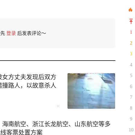
1
请先
登录
后发表评论～
2
3
4
5
被女方丈夫发现后双方
错撞路人，以故意杀人
6
7
8
9
、海南航空、浙江长龙航空、山东航空等多
10
航线客票处置方案