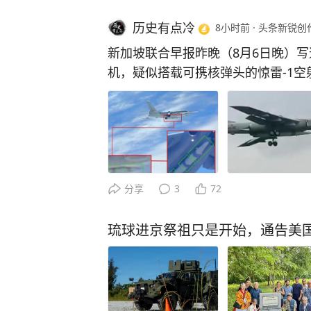
历史有点冷
8小时前
·
头条新锐创
新加坡联合早报昨晚（8月6日晚）写
机，疑似搭载可携核弹头的惊雷-1空
伴飞护航。有分析认为，北京正形成
说白了，中国空基核力量从"我们有这
任务"的体系化亮相。 要知道，轰-6N这个平台本身并不隐身，机腹挂上体型巨大的惊
雷-1之后，雷达反射特征只会更明显。 按海外防务分析的说法，轰-6N能不能
击任务，取决于整个编队能不能协同
着抵达发射阵位，发射完还得能撤回来。 这就解释了为什么画面里一定有歼
分享
3
72
们不是仪仗队，而是防空屏障。 歼-20在这个编队里的真正角色，是在轰-6N前方和两
侧展开，用隐身性能和有源相控阵雷
琉球进京祭祖只是开始，通告美
机转头去保护自己的加油机和预警机
走廊。 导弹脱手之后，歼-20再掩护轰炸机撤回己方空域。 这套打法的核心一句话：
尖刀在前扫障，重炮在后输出。 但真正值得一说的是惊雷-1本身的属性。这枚导弹官
方定性为"空基远程导弹"，军事专