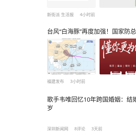
新街派 生活报
4小时前
台风“白海豚”再度加强！国家防
福建发布
3小时前
歌手韦唯回忆10年跨国婚姻：结
岁
深圳新闻网
8
评论
3天前