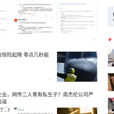
惊险起降 零点几秒能
企业，网传二人育有私生子？周杰伦公司严
造谣