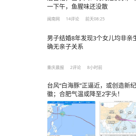
一下午，鱼腥味还没散
闽南网
14
评论
前天08:25
男子结婚8年发现3个女儿均非亲
确无亲子关系
重庆晨报
2
评论
8小时前
台风“白海豚”正逼近，或创造新
徽；合肥气温或降至2字头！