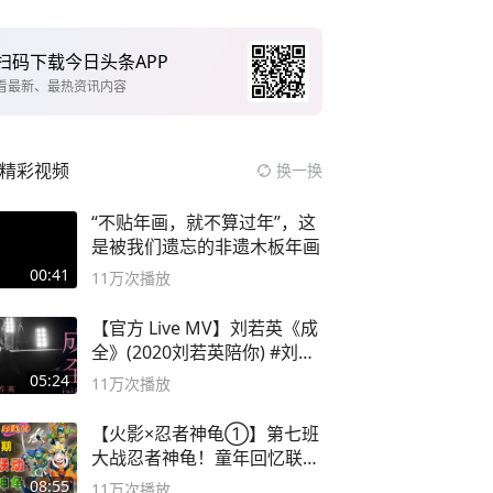
扫码下载今日头条APP
看最新、最热资讯内容
精彩视频
换一换
“不贴年画，就不算过年”，这
是被我们遗忘的非遗木板年画
00:41
11万
次播放
【官方 Live MV】刘若英《成
全》(2020刘若英陪你) #刘若
英 #成全
05:24
11万
次播放
【火影×忍者神龟①】第七班
大战忍者神龟！童年回忆联动
论武？
08:55
11万
次播放