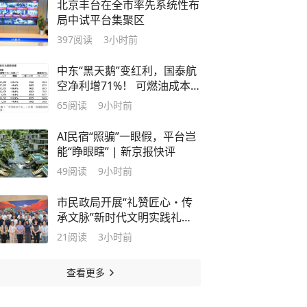
北京丰台在全市率先系统性布
局中试平台集聚区
397
阅读
3小时前
中东“黑天鹅”变红利，国泰航
空净利增71%！ 可燃油成本
也“爆”了
65
阅读
9小时前
AI民宿“照骗”一眼假，平台岂
能“睁眼瞎” | 新京报快评
49
阅读
9小时前
市民政局开展“礼赞匠心・传
承文脉”新时代文明实践礼遇
探访活动
21
阅读
3小时前
查看更多