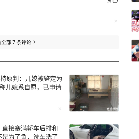
赞
看全部
7
条评论
维持原判：儿媳被鉴定为
坚称儿媳系自愿，已申请
，直接塞满轿车后排和
不是为了鱼，洗车洗了