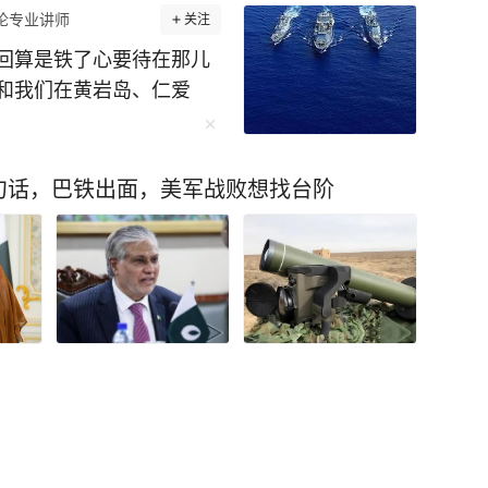
论专业讲师
关注
回算是铁了心要待在那儿
和我们在黄岩岛、仁爱
得愁了。 南海最近有点像
，美国却不断往里面搬雷
和平”的牌子，屋里却忙
句话，巴铁出面，美军战败想找台阶
山，越南等国也在观察风
越久，周边国家得到的究
抗的入场券？ 美国在菲律
访问。根据美菲《加强防
处地点。 美国持续建设机
括菲律宾巴拉望省的巴拉
果却是人员可以换班，设
推。 二〇二六年四月二十
6岁全身溃烂 被家人“吸血”多年
合军演，参演人数约一点
有多个国家和地区派员观