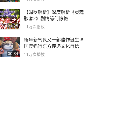
【姆罗解析】深度解析《灵魂
骇客2》剧情缘何惊艳
21:25
11万
次播放
新年新气象又一部佳作诞生 #
国漫猫行东方传递文化自信
00:34
11万
次播放