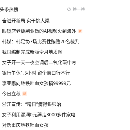
头条热榜
换一换
奋进开新局 实干挑大梁
眼镜店老板副业做的AI视频火到海外
韩媒：韩足协7场比赛性贿赂20名裁判
我国编制完成新版全月地质图
女子开一天一夜空调后二氧化碳中毒
银行午休1.5小时 留个窗口行不行
李亚鹏向地铁吐血女孩捐99999元
今日立秋
浙江宣传：“精日”病得狠狠治
女子利用漏洞0元薅走3000多件家电
对话重庆地铁吐血女孩