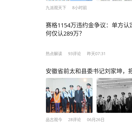
九派观天下
8小时前
赛格1154万违约金争议：单方认
何仅认289万？
热点解读
93
评论
昨天07:31
安徽省前太和县委书记刘家坤，
品古观今
28
评论
06月26日