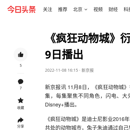
关注
推荐
北京
视频
财经
科
《疯狂动物城》衍
9日播出
5
2022-11-08 16:15
·
新京报
新京报讯 11月8日，《疯狂动物城
7
集，每集聚焦不同角色，闪电、大先
Disney+播出。
收藏
《疯狂动物城》是迪士尼影业2016
共处的动物城市，兔子朱迪通过自己
分享