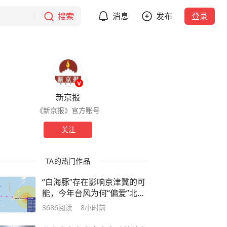
搜索
消息
发布
登录
新京报
《新京报》官方账号
关注
TA的热门作品
“白海豚”存在影响京津冀的可
能，今年台风为何“偏爱”北
上？
3686
阅读
8小时前