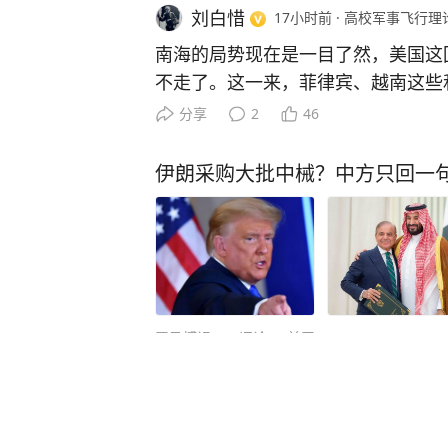
刘白惜
17小时前
·
高校军事飞行理
南海的局势现在是一目了然，美国这
不走了。这一来，菲律宾、越南这些
礁、中业岛上有纠纷的国家，估计有
分享
2
46
一间本来可以坐下来谈生意的会议室
达、导弹和弹药箱。门口还挂着“维护
伊朗采购大批中械？中方只回一
着排兵布阵。 菲律宾以为请来了靠
向。可真正值得琢磨的是，美国越待
竟是安全，还是一张更容易被卷入对
宾的军事存在，早已不只是军舰偶尔
务合作协议》，美军可以轮换使用九
场、仓储、通信和后勤设施，其中包
罗马博识
1
评论
前天15:03
巴克岛。名义上是轮换准入，实际效
施不会跟着搬家，装备也能不断往前
人称“小赵雅芝”的她早已去世，2
日至五月八日，美菲举行“肩并肩”联
七万人，七国部队参加实兵演练，另