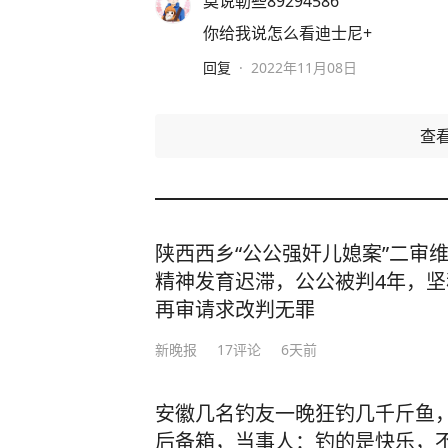
莫说勒些89294586
你给我说怎么看迪士尼+
回复
·
2022年11月08日
查
陕西西乡“公公强奸儿媳案”二审
精神发育迟滞，公公被判4年，
再审请求改判无罪
新晚报
17
评论
6天前
安徽几名钓友一晚狂钓几千斤鱼
后备箱，当事人：钓的是快乐，