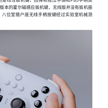
版本的霍尔磁感应扳机键，无线版并没有扳机振
。八位堂猎户座无线手柄按键经过实验室机械测