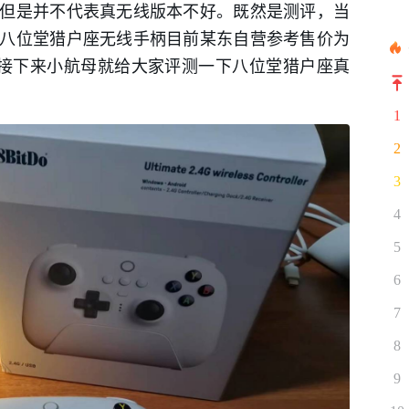
但是并不代表真无线版本不好。既然是测评，当
八位堂猎户座无线手柄目前某东自营参考售价为
。接下来小航母就给大家评测一下八位堂猎户座真
1
2
3
4
5
6
7
8
9