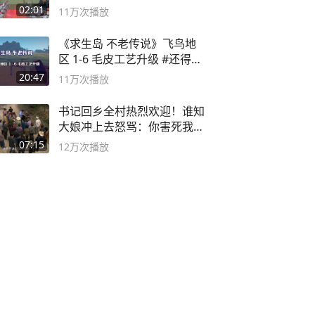
02:01
11万
次播放
《求生岛 不老传说》飞鸟地
区 1-6 毛皮工艺升级 #还得是
主机大作
20:47
11万
次播放
书记回乡全村热烈欢迎！谁知
大娘冲上去怒骂：你害死我儿
子
07:15
12万
次播放