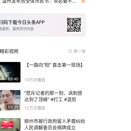
温州发布告全体市民书：非必要不外出
扫码下载今日头条APP
看最新、最热资讯内容
精彩视频
换一换
【一路向“阳” 直击第一现场】
03:40
10万
次播放
“怒斥记者的那一刻，讽刺感
达到了顶峰” #打工 #混剪
03:39
12万
次播放
柳州市被行政拘留人矛盾纠纷
人民调解委员会揭牌成立