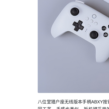
八位堂猎户座无线版本手柄ABXY按
同工艺，手感也类似。扳机键采用的