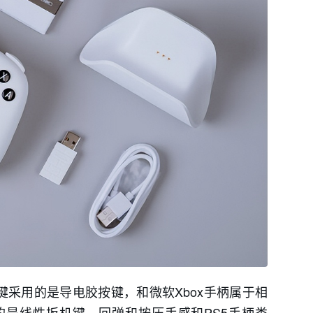
键采用的是导电胶按键，和微软Xbox手柄属于相
是线性扳机键，回弹和按压手感和PS5手柄类