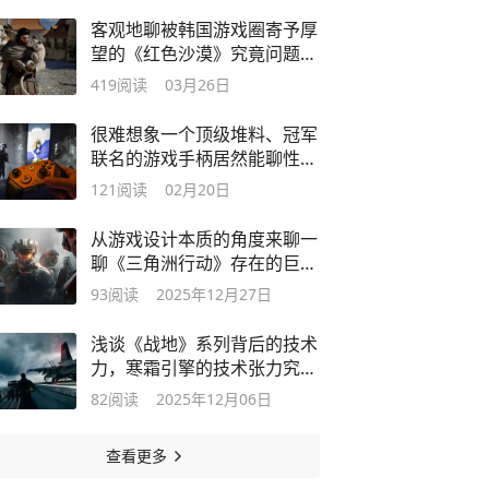
客观地聊被韩国游戏圈寄予厚
望的《红色沙漠》究竟问题出
在哪？
419
阅读
03月26日
很难想象一个顶级堆料、冠军
联名的游戏手柄居然能聊性价
比！
121
阅读
02月20日
从游戏设计本质的角度来聊一
聊《三角洲行动》存在的巨大
局限性！
93
阅读
2025年12月27日
浅谈《战地》系列背后的技术
力，寒霜引擎的技术张力究竟
有多强！
82
阅读
2025年12月06日
查看更多