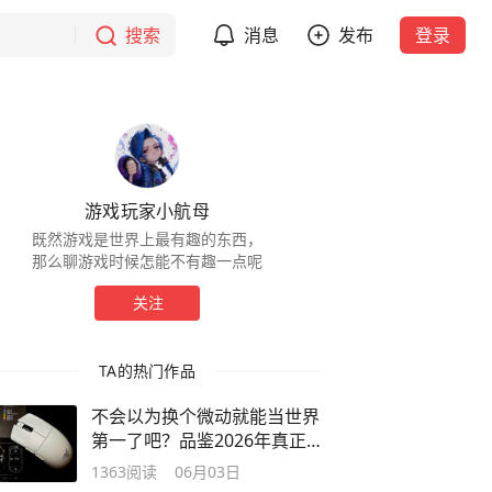
搜索
消息
发布
登录
游戏玩家小航母
既然游戏是世界上最有趣的东西，
那么聊游戏时候怎能不有趣一点呢
关注
TA的热门作品
不会以为换个微动就能当世界
第一了吧？品鉴2026年真正
的"世一鼠"
1363
阅读
06月03日