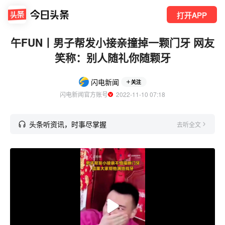
打开APP
午FUN丨男子帮发小接亲撞掉一颗门牙 网友
笑称：别人随礼你随颗牙
闪电新闻
关注
闪电新闻官方账号
  2022-11-10 07:18
头条听资讯，时事尽掌握
去听全文