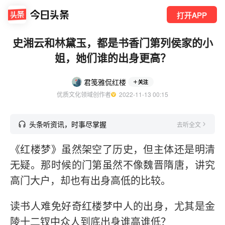
打开APP
史湘云和林黛玉，都是书香门第列侯家的小
姐，她们谁的出身更高？
君笺雅侃红楼
关注
优质文化领域创作者
  2022-11-13 00:15
头条听资讯，时事尽掌握
去听全文
《红楼梦》虽然架空了历史，但主体还是明清
无疑。那时候的门第虽然不像魏晋隋唐，讲究
高门大户，却也有出身高低的比较。
读书人难免好奇红楼梦中人的出身，尤其是金
陵十二钗中众人到底出身谁高谁低？