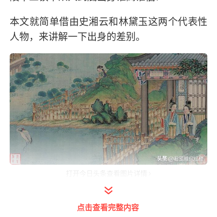
本文就简单借由史湘云和林黛玉这两个代表性
人物，来讲解一下出身的差别。
打开今日头条查看图片详情
林黛玉是第一女主角，都说她比薛宝钗的商贾
点击查看完整内容
出身好，甚至有很多观点认为她比贾家四春出