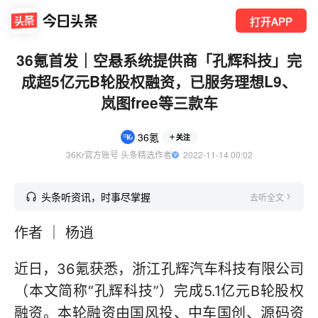
打开APP
36氪首发｜空悬系统提供商「孔辉科技」完
成超5亿元B轮股权融资，已服务理想L9、
岚图free等三款车
36氪
关注
36Kr官方账号 头条精选作者
  2022-11-14 00:02
头条听资讯，时事尽掌握
去听全文
作者 ｜ 杨逍
近日，36氪获悉，浙江孔辉汽车科技有限公司
（本文简称“孔辉科技”）完成5.1亿元B轮股权
融资。本轮融资由国风投、中车国创、源码资