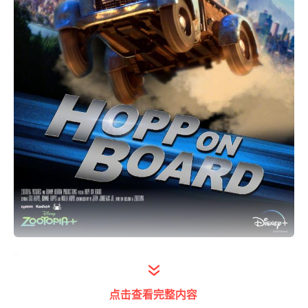
| (1/6)
点击查看完整内容
1905电影网讯
近日，《疯狂动物城》衍生动画