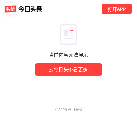
打开APP
当前内容无法展示
去今日头条看更多
—— ©
2026
今日头条
——