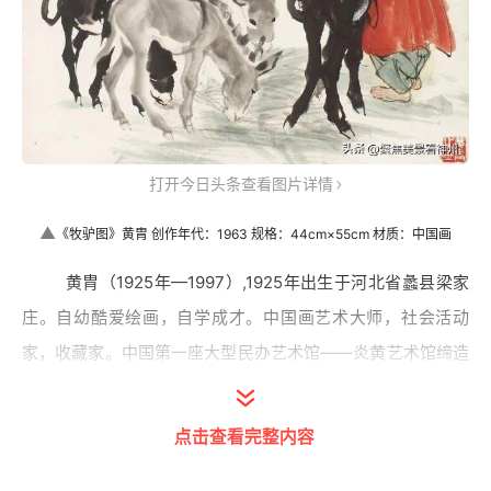
打开今日头条查看图片详情
▲
《牧驴图》黄胄 创作年代：1963 规格：44cm×55cm 材质：中国画
黄胄（1925年—1997）,1925年出生于河北省蠡县梁家
庄。自幼酷爱绘画，自学成才。中国画艺术大师，社会活动
家，收藏家。中国第一座大型民办艺术馆——炎黄艺术馆缔造
者；中国画研究院、中国工艺美术馆筹建者；黄胄美术基金会
设立者。
毛泽东主席曾评价：“黄胄是新中国自己培养出来的
点击查看完整内容
有为的青年画家，他能画我们的人民”。
侯一民先生曾说过:中