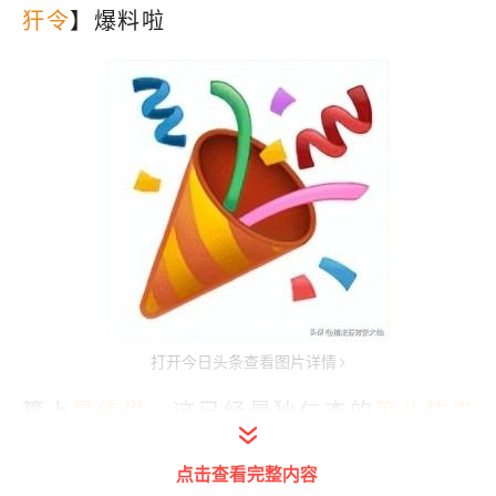
犴令
】爆料啦
打开今日头条查看图片详情
算上
星传说
，这已经是狄仁杰的
第八款皮
肤
啦~
点击查看完整内容