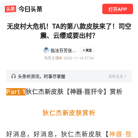
打开APP
无皮村大危机！TA的第八款皮肤来了！司空
震、云缨或要出村？
指法芬芳张大仙
关注
电竞主播
  2022-11-18 07:54
头条听资讯，时事尽掌握
去听全文
Part 1
狄仁杰新皮肤【神器·狴犴令】赏析
狄仁杰新皮肤赏析
好消息，好消息，狄仁杰新皮肤【
神器·狴