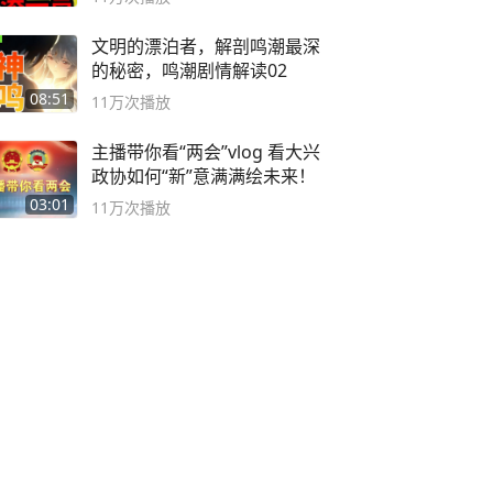
文明的漂泊者，解剖鸣潮最深
的秘密，鸣潮剧情解读02
08:51
11万
次播放
主播带你看“两会”vlog 看大兴
政协如何“新”意满满绘未来！
03:01
11万
次播放