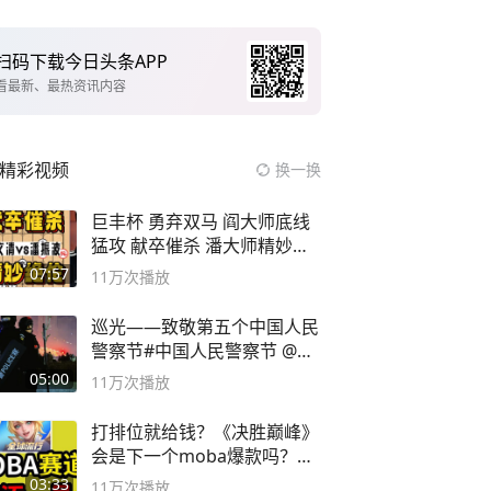
扫码下载今日头条APP
看最新、最热资讯内容
精彩视频
换一换
巨丰杯 勇弃双马 阎大师底线
猛攻 献卒催杀 潘大师精妙入
局
07:57
11万
次播放
巡光——致敬第五个中国人民
警察节#中国人民警察节 @抖
音小助手
05:00
11万
次播放
打排位就给钱？《决胜巅峰》
会是下一个moba爆款吗？#
决胜巅峰
03:33
11万
次播放