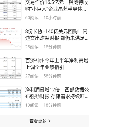
交易作价16.5亿元！锴威特收
购“小巨人”企业晶艺半导体现
新进展
60
阅读
10小时前
8份长协+140亿美元回购！闪
迪交出炸裂财报 却仍未满足
市场超高期待？
28
阅读
18分钟前
百济神州今年上半年净利高增
上调全年业绩指引
27
阅读
58分钟前
净利润暴增12倍！西部数据公
布强劲财报 存储需求持续旺
盛
19
阅读
18分钟前
查看更多