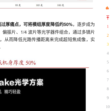
，逐步成为
R模组过厚痛点，可将模组厚度降低约50%
1
组、偏振片、1/4 波片等光学器件组合，通过多镜片
2
，从而降低光路传播距离来完成超短焦成像，实
3
。
4
5
6
7
8
9
10