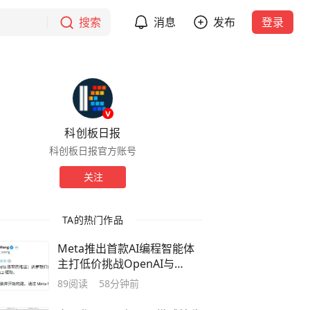
搜索
消息
发布
登录
科创板日报
科创板日报官方账号
关注
TA的热门作品
Meta推出首款AI编程智能体
主打低价挑战OpenAI与
Anthropic
89
阅读
58分钟前