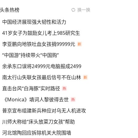
头条热榜
换一换
中国经济展现强大韧性和活力
41岁女子为鼓励女儿考上985研究生
李亚鹏向地铁吐血女孩捐99999元
“中国游”持续带火“中国购”
余承东口误将24999元电脑报成2499
南太行山失联女孩最后信号不在山林
直击台风“白海豚”实时路径
《Monica》填词人黎彼得去世
普京宣布组建新兵种应对乌无人机进攻
川师大称给“床头放菜刀女孩”帮助
河北馆陶回应拆除机关大院围墙