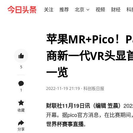
关注
推荐
北京
视频
财经
科
苹果MR+Pico！
商新一代VR头显
5
一览
2022-11-19 21:19
·
科创板日报
1
20
财联社11月19日讯（编辑 笠晨）
收藏
开幕。据pico官方消息，在比赛期间
。
世界杯赛事直播
分享