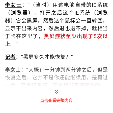
李女士
：“（当时）用这电脑自带的IE系统
（浏览器），打开之后这个IE系统（浏览
器）它会黑屏，然后这个鼠标会一直转圈，
显示不出来内容，然后退也退不掉，就相当
于卡在这里了，
黑屏症状至少出现了5次以
上
。”
记者
：“黑屏多久才能恢复？”
李女士
：“大概有一分钟到两分钟之后，但是
恢复之后，它并不是你还能继续用，是再过
一会儿又继续黑屏，
它是相当于持续性的
。”
点击查看完整内容