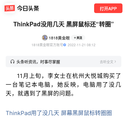
打开APP
ThinkPad没用几天 黑屏鼠标还“转圈”
1818黄金眼
关注
1818黄金眼官方账号
  2022-11-21 08:12
头条听资讯，时事尽掌握
去听全文
11月上旬，李女士在杭州大悦城购买了
一台笔记本电脑，她反映，电脑用了没几
天，就遇到了黑屏的问题。
ThinkPad用了没几天 屏幕黑屏鼠标转圈圈