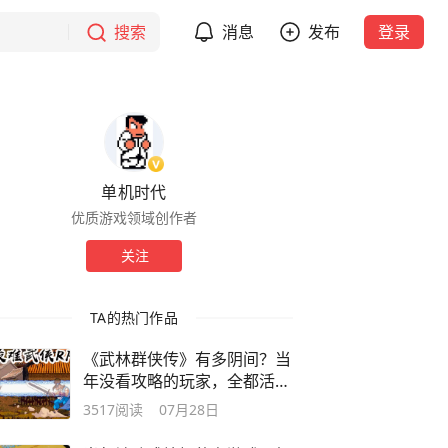
搜索
消息
发布
登录
单机时代
优质游戏领域创作者
关注
TA的热门作品
《武林群侠传》有多阴间？当
年没看攻略的玩家，全都活成
了笑话
3517
阅读
07月28日