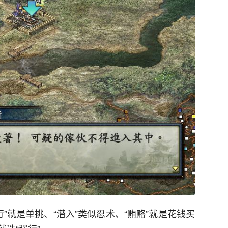
行”就是单挑、“潜入”类似忍术、“贿赂”就是花钱买