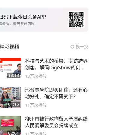
扫码下载今日头条APP
看最新、最热资讯内容
精彩视频
换一换
科技与艺术的桥梁：专访跨界
创客，解码DigiShow的创新
之路
18:18
13万
次播放
邢台壹号院即买即住，还有心
动好礼。确定不研究下？
01:15
11万
次播放
柳州市被行政拘留人矛盾纠纷
人民调解委员会揭牌成立
02:01
11万
次播放