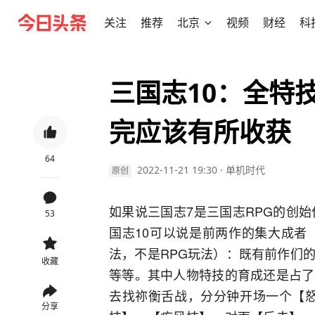
关注
推荐
北京
视频
财经
科
三国志10：全特
完应该有所收获
64
2022-11-21 19:30
·
单机时代
原创
如果说三国志7是三国志RPG的创
53
国志10可以说是前两作的集大成者
法，不是RPG玩法）：既有前作们
收藏
等等。其中人物特技的育成还是占了
去找祢衡舌战，分分钟开场一个【怒
分享