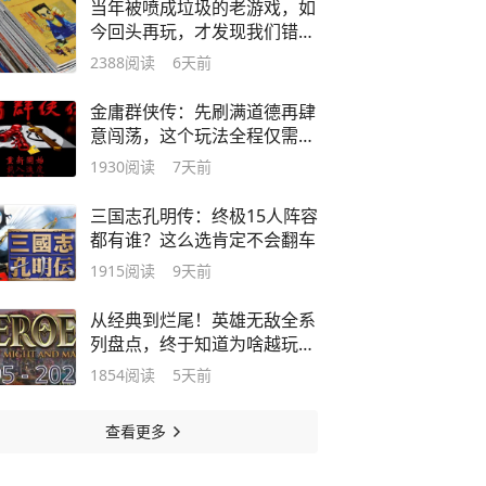
当年被喷成垃圾的老游戏，如
今回头再玩，才发现我们错了
太多！
2388
阅读
6天前
金庸群侠传：先刷满道德再肆
意闯荡，这个玩法全程仅需2
场战斗
1930
阅读
7天前
三国志孔明传：终极15人阵容
都有谁？这么选肯定不会翻车
1915
阅读
9天前
从经典到烂尾！英雄无敌全系
列盘点，终于知道为啥越玩越
没味
1854
阅读
5天前
查看更多