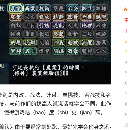
1
2
3
4
5
6
分别是内政、战法、计谋、单挑技、舌战技和名
7
特技。与前作们的找高人说说话就学会不同，此作
8
得游戏粘（hao）度（shi）更（jian）高。
9
10
编认为由于要经常到处跑，最好先学会傍身之术-