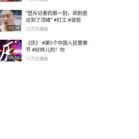
“怒斥记者的那一刻，讽刺感
达到了顶峰” #打工 #混剪
03:39
12万
次播放
《庆》 #第5个中国人民警察
节 #好样儿的！你
01:52
11万
次播放