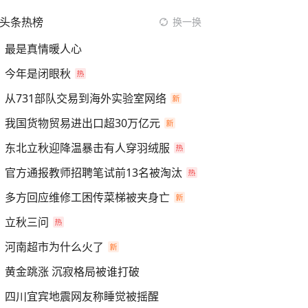
头条热榜
换一换
最是真情暖人心
今年是闭眼秋
从731部队交易到海外实验室网络
我国货物贸易进出口超30万亿元
东北立秋迎降温暴击有人穿羽绒服
官方通报教师招聘笔试前13名被淘汰
多方回应维修工困传菜梯被夹身亡
立秋三问
河南超市为什么火了
黄金跳涨 沉寂格局被谁打破
四川宜宾地震网友称睡觉被摇醒