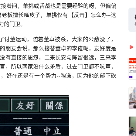
定接着问，单挑或舌战也是需要经验的呀，但偏偏
曹老板擅长嘴皮子，单挑仅有【反击】怎么办--这
力的门卫。
束了讨董运动，随着董卓被杀，大家的公敌没了，
的朋友会说，那么接替董卓的李傕呢，友好度是
没有直接的恩怨，二来长安与陈留很远，三来李
官，所以两家没什么矛盾，过去门卫都不吭声，
，好在还是有一个势力--陶谦，因为他的部下砍