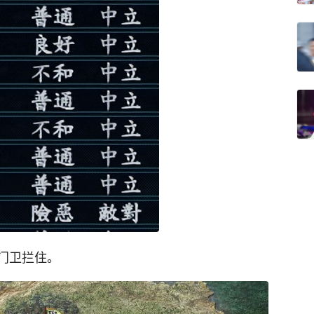
门卫拦住。