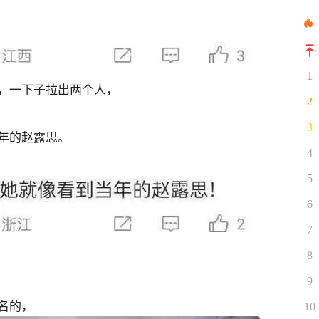
1
，一下子拉出两个人，
2
3
年的赵露思。
4
5
6
7
8
9
名的，
10