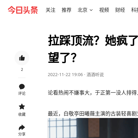
关注
推荐
北京
视频
财经
科
拉踩顶流？她疯了
望了？
2
2022-11-22 19:06
·
酒酒听说
论看热闹不嫌事大，于正第一没人排得
评论
最近，白敬亭田曦薇主演的古装轻喜剧
收藏
分享