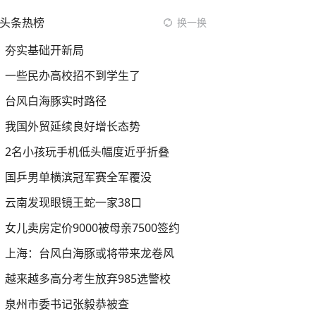
头条热榜
换一换
夯实基础开新局
一些民办高校招不到学生了
台风白海豚实时路径
我国外贸延续良好增长态势
2名小孩玩手机低头幅度近乎折叠
国乒男单横滨冠军赛全军覆没
云南发现眼镜王蛇一家38口
女儿卖房定价9000被母亲7500签约
上海：台风白海豚或将带来龙卷风
越来越多高分考生放弃985选警校
泉州市委书记张毅恭被查