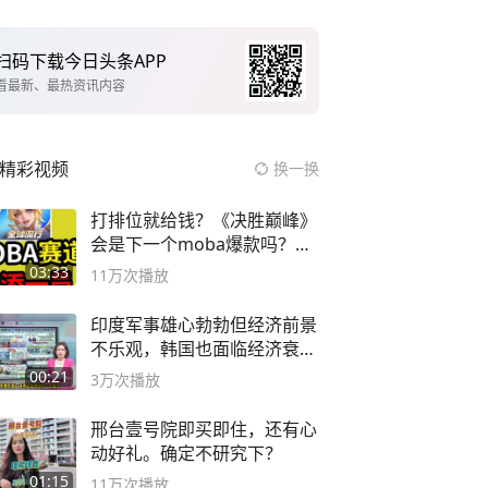
扫码下载今日头条APP
看最新、最热资讯内容
精彩视频
换一换
打排位就给钱？《决胜巅峰》
会是下一个moba爆款吗？#
决胜巅峰
03:33
11万
次播放
印度军事雄心勃勃但经济前景
不乐观，韩国也面临经济衰退
风险
00:21
3万
次播放
邢台壹号院即买即住，还有心
动好礼。确定不研究下？
01:15
11万
次播放