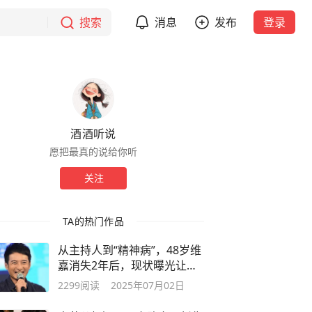
搜索
消息
发布
登录
酒酒听说
愿把最真的说给你听
关注
TA的热门作品
从主持人到“精神病”，48岁维
嘉消失2年后，现状曝光让人
唏嘘
2299
阅读
2025年07月02日