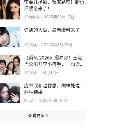
李菲儿杨颖，冤家路窄！新仇
旧恨全来了！
194
阅读
2025年09月17日
许凯的大瓜，最新爆料来了
12
阅读
2025年08月23日
《乘风 2026》爆冲突！王濛
当众甩开李小冉手，一句话撕
开综艺 黑幕
11
阅读
04月12日
虞书欣和赵露思，同样处境，
两种结果
9
阅读
2025年08月07日
查看更多