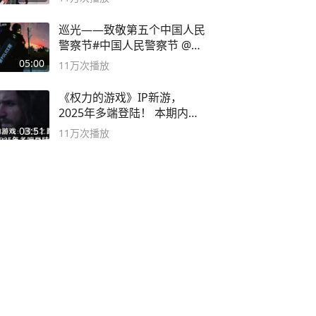
巡光——致敬第五个中国人民
警察节#中国人民警察节 @抖
音小助手
05:00
11万
次播放
《权力的游戏》IP新游，
2025年多端登陆！ 本期内容
概要
03:51
11万
次播放