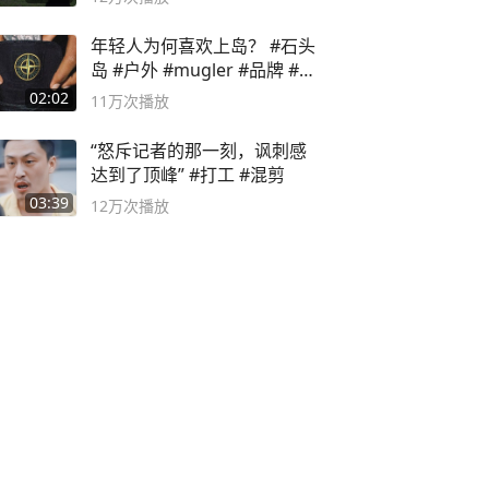
年轻人为何喜欢上岛？ #石头
岛 #户外 #mugler #品牌 #足
球流氓
02:02
11万
次播放
“怒斥记者的那一刻，讽刺感
达到了顶峰” #打工 #混剪
03:39
12万
次播放