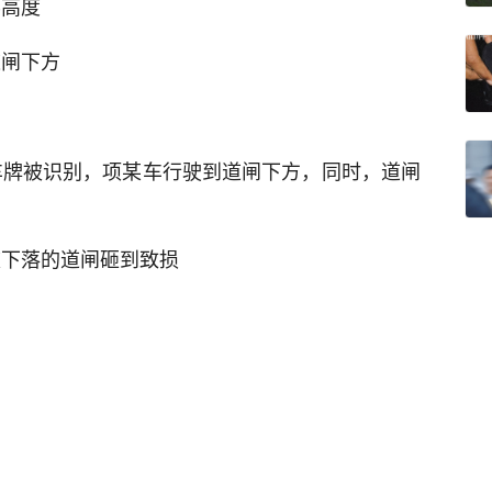
半高度
道闸下方
见车牌被识别，项某车行驶到道闸下方，同时，道闸
镜被下落的道闸砸到致损