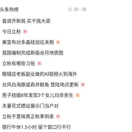
头条热榜
换一换
奋进开新局 实干挑大梁
今日立秋
美宣布对多晶硅加征关税
我国编制完成新版全月地质图
立秋有哪些习俗
眼镜店老板副业做的AI视频火到海外
台风白海豚或吞并鲸鱼 登陆地点更新
男子结婚8年发现3个女儿均非亲生
夫妻花式晒证展示门当户对
立秋不意味真正秋季到来
银行午休1.5小时 留个窗口行不行