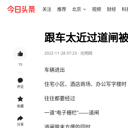
关注
推荐
北京
视频
财经
科
跟车太近过道闸
2022-11-28 07:23
·
光明网
15
车辆进出
住宅小区、酒店商场、办公写字楼时
评论
往往都要经过
收藏
一道“电子栅栏”——道闸
分享
道闸带来方便的同时