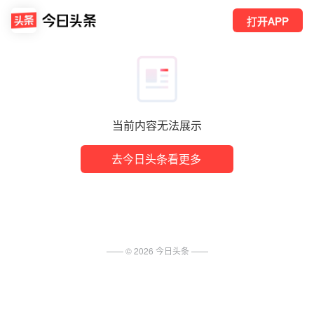
打开APP
当前内容无法展示
去今日头条看更多
—— ©
2026
今日头条
——