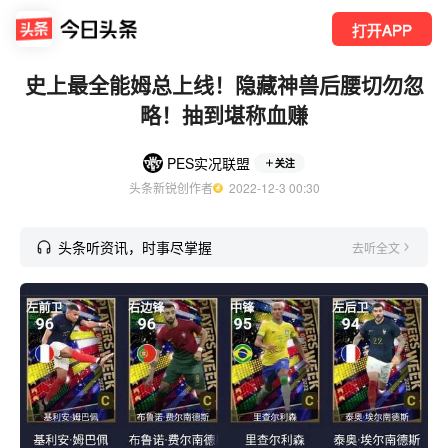
打开APP
史上最全能姆总上线！隐藏神兽后腰切勿忽
略！抽到堪称血赚
PES实况联盟
关注
头条新锐创作者
  2022-12-3 00:30
头条听资讯，时事尽掌握
去听全文