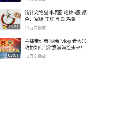
钩针宠物猫咪项圈 唯棉5股 颜
色：军绿 正红 乳白 鸡黄
10:21
11万
次播放
主播带你看“两会”vlog 看大兴
政协如何“新”意满满绘未来！
03:01
12万
次播放