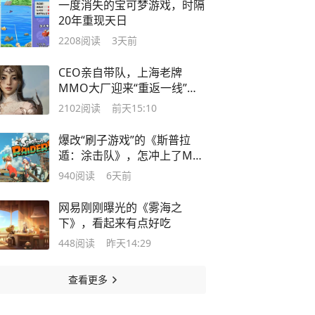
一度消失的宝可梦游戏，时隔
20年重现天日
2208
阅读
3天前
CEO亲自带队，上海老牌
MMO大厂迎来“重返一线”的
机会
2102
阅读
前天15:10
爆改“刷子游戏”的《斯普拉
遁：涂击队》，怎冲上了MC
评分Top10
940
阅读
6天前
网易刚刚曝光的《雾海之
下》，看起来有点好吃
448
阅读
昨天14:29
查看更多