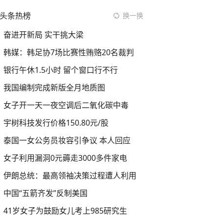
头条热榜
换一换
奋进开新局 实干挑大梁
韩媒：韩足协7场比赛性贿赂20名裁判
银行午休1.5小时 留个窗口行不行
我国编制完成新版全月地质图
女子开一天一夜空调后二氧化碳中毒
宇树科技发行价格150.80元/股
泰国一女公务员妆容引争议 本人回应
女子利用漏洞0元薅走3000多件家电
伊朗总统：最高领袖决策过程遭人利用
中国“五箭齐发”反制美国
41岁女子为鼓励女儿考上985研究生