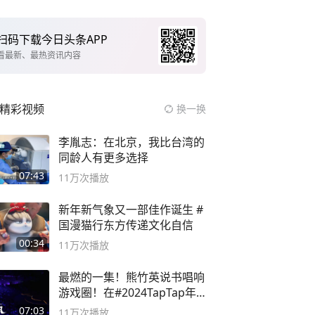
扫码下载今日头条APP
看最新、最热资讯内容
精彩视频
换一换
李胤志：在北京，我比台湾的
同龄人有更多选择
07:43
11万
次播放
新年新气象又一部佳作诞生 #
国漫猫行东方传递文化自信
00:34
11万
次播放
最燃的一集！熊竹英说书唱响
游戏圈！在#2024TapTap年
度游戏大赏
07:03
11万
次播放