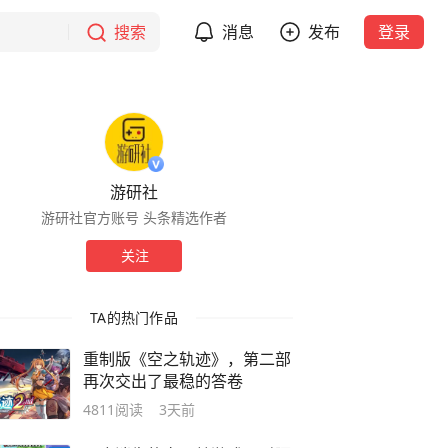
搜索
消息
发布
登录
游研社
游研社官方账号 头条精选作者
关注
TA的热门作品
重制版《空之轨迹》，第二部
再次交出了最稳的答卷
4811
阅读
3天前