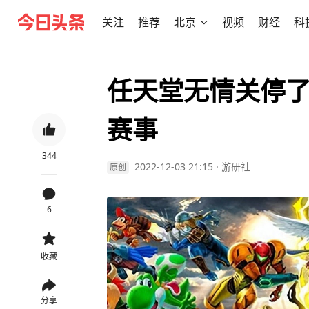
关注
推荐
北京
视频
财经
科
任天堂无情关停
赛事
344
2022-12-03 21:15
·
游研社
原创
6
收藏
分享